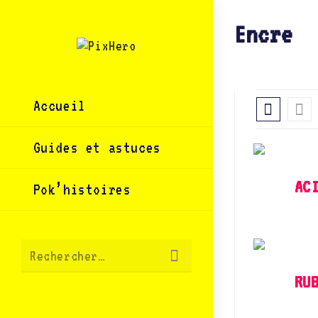
Skip
to
content
Encre
Accueil
Guides et astuces
AC
Pok’histoires
Envoyer
Rechercher…
la
recherche
RU