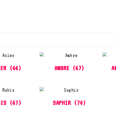
IER
(66)
AMBRE
(67)
A
BIS
(67)
SAPHIR
(70)