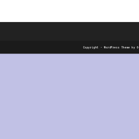
Copyright - WordPress Theme by O