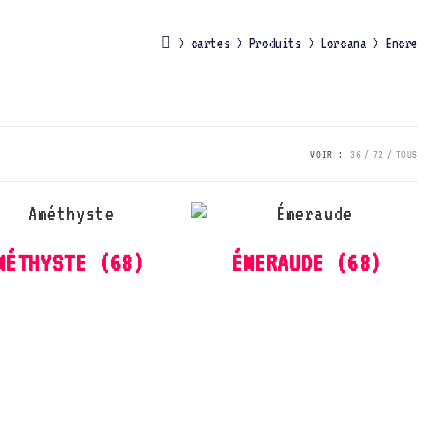
>
cartes
>
Produits
>
Lorcana
>
Encre
VOIR :
36
72
TOUS
MÉTHYSTE
(68)
ÉMERAUDE
(68)