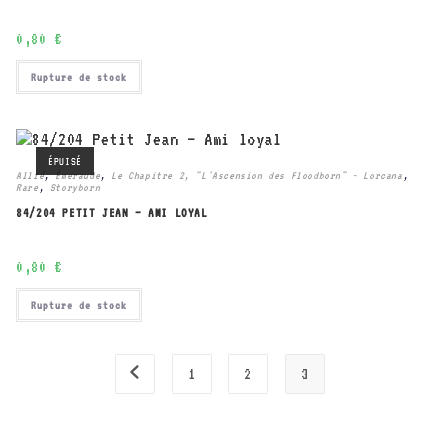
0,80
€
Rupture de stock
ÉPUISÉ
Allié
,
Émeraude
,
Le Chapitre 2, "L'Ascension des Floodborn" - Lorcana
,
Rare
,
Storyborn
84/204 PETIT JEAN – AMI LOYAL
0,80
€
Rupture de stock
1
2
3