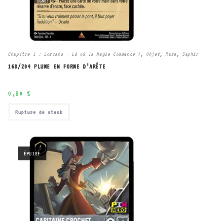
Chapitre 1 : Lorcana – Là où la Magie Commence !
,
Objet
,
Rare
,
Saphir
168/204 PLUME EN FORME D’ARÊTE
0,80
€
Rupture de stock
ÉPUISÉ