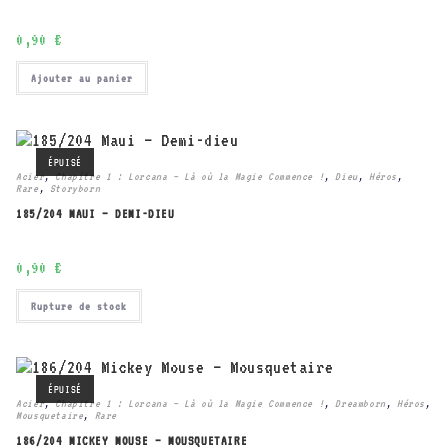
0,90
€
Ajouter au panier
ÉPUISÉ
Acier
,
Chapitre 1 : Lorcana – Là où la Magie Commence !
,
Dieu
,
Héros
,
Rare
,
Storyborn
185/204 MAUI – DEMI-DIEU
0,90
€
Rupture de stock
ÉPUISÉ
Acier
,
Chapitre 1 : Lorcana – Là où la Magie Commence !
,
Dreamborn
,
Héros
,
Mousquetaire
,
Rare
186/204 MICKEY MOUSE – MOUSQUETAIRE