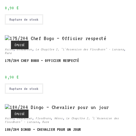
0,90
€
Rupture de stock
ÉPUISÉ
Acier
,
Dreamborn
,
Le Chapitre 2, "L'Ascension des Floodborn" - Lorcana
,
Rare
175/204 CHEF BOGO – OFFICIER RESPECTÉ
0,90
€
Rupture de stock
ÉPUISÉ
Acier
,
Chevalier
,
Floodborn
,
Héros
,
Le Chapitre 2, "L'Ascension des
Floodborn" - Lorcana
,
Rare
180/204 DINGO – CHEVALIER POUR UN JOUR