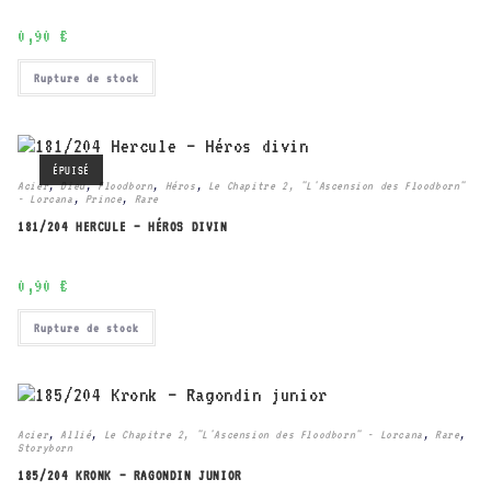
0,90
€
Rupture de stock
ÉPUISÉ
Acier
,
Dieu
,
Floodborn
,
Héros
,
Le Chapitre 2, "L'Ascension des Floodborn"
- Lorcana
,
Prince
,
Rare
181/204 HERCULE – HÉROS DIVIN
0,90
€
Rupture de stock
Acier
,
Allié
,
Le Chapitre 2, "L'Ascension des Floodborn" - Lorcana
,
Rare
,
Storyborn
185/204 KRONK – RAGONDIN JUNIOR