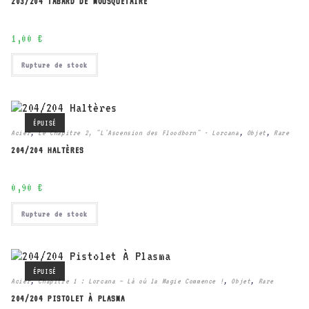
203/204 TABARD DE MOUSQUETAIRE
1,00
€
Rupture de stock
ÉPUISÉ
Acier
,
Le Chapitre 2, "L'Ascension des Floodborn" - Lorcana
,
Objet
,
Rare
204/204 HALTÈRES
0,90
€
Rupture de stock
ÉPUISÉ
Acier
,
Chapitre 1 : Lorcana – Là où la Magie Commence !
,
Objet
,
Rare
204/204 PISTOLET À PLASMA