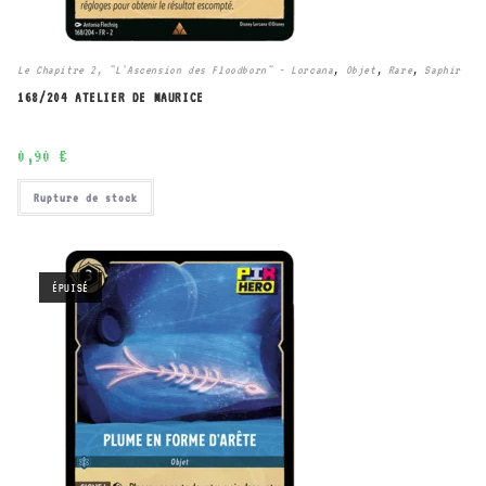
Le Chapitre 2, "L'Ascension des Floodborn" - Lorcana
,
Objet
,
Rare
,
Saphir
168/204 ATELIER DE MAURICE
0,90
€
Rupture de stock
ÉPUISÉ