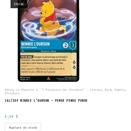
ÉPUISÉ
Héros
,
Le Chapitre 2, "L'Ascension des Floodborn" - Lorcana
,
Rare
,
Saphir
,
Storyborn
161/204 WINNIE L’OURSON – PENSE PENSE PENSE
0,90
€
Rupture de stock