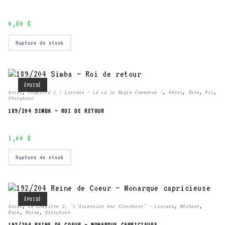
0,80
€
Rupture de stock
ÉPUISÉ
Acier
,
Chapitre 1 : Lorcana – Là où la Magie Commence !
,
Héros
,
Rare
,
Roi
,
Storyborn
189/204 SIMBA – ROI DE RETOUR
1,00
€
Rupture de stock
ÉPUISÉ
Acier
,
Le Chapitre 2, "L'Ascension des Floodborn" - Lorcana
,
Méchant
,
Rare
,
Reine
,
Storyborn