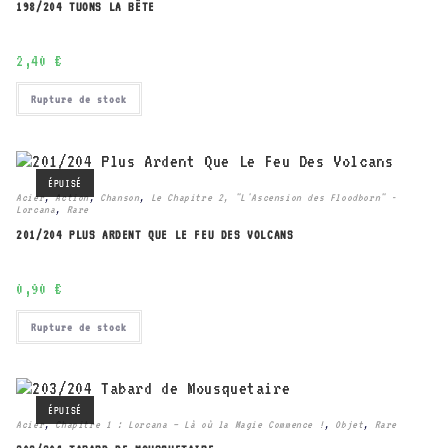
198/204 TUONS LA BÊTE
2,40
€
Rupture de stock
ÉPUISÉ
Acier
,
Action
,
Chanson
,
Le Chapitre 2, "L'Ascension des Floodborn" -
Lorcana
,
Rare
201/204 PLUS ARDENT QUE LE FEU DES VOLCANS
0,90
€
Rupture de stock
ÉPUISÉ
Acier
,
Chapitre 1 : Lorcana – Là où la Magie Commence !
,
Objet
,
Rare