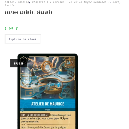
Action
,
Chanson
,
Chapitre 1 : Lorcana – Là où la Magie Commence !
,
Rare
,
Saphir
163/204 LIBÉRÉE, DÉLIVRÉE
1,50
€
Rupture de stock
ÉPUISÉ