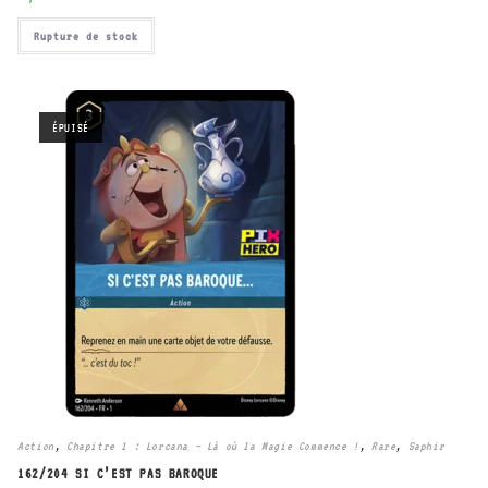
Rupture de stock
ÉPUISÉ
Action
,
Chapitre 1 : Lorcana – Là où la Magie Commence !
,
Rare
,
Saphir
162/204 SI C’EST PAS BAROQUE