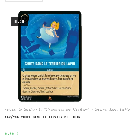
ÉPUISÉ
Action
,
Le Chapitre 2, "L'Ascension des Floodborn" - Lorcana
,
Rare
,
Saphir
162/204 CHUTE DANS LE TERRIER DU LAPIN
0,90
€