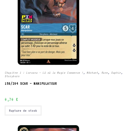
Chapitre 1 : Lorcana – Là où la Magie Commence !
,
Méchant
,
Rare
,
Saphir
,
Storyborn
158/204 SCAR – MANIPULATEUR
0,70
€
Rupture de stock