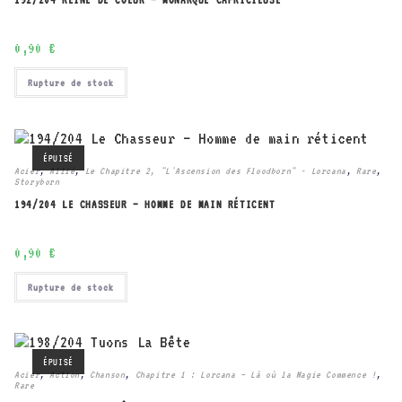
192/204 REINE DE COEUR – MONARQUE CAPRICIEUSE
0,90
€
Rupture de stock
ÉPUISÉ
Acier
,
Allié
,
Le Chapitre 2, "L'Ascension des Floodborn" - Lorcana
,
Rare
,
Storyborn
194/204 LE CHASSEUR – HOMME DE MAIN RÉTICENT
0,90
€
Rupture de stock
ÉPUISÉ
Acier
,
Action
,
Chanson
,
Chapitre 1 : Lorcana – Là où la Magie Commence !
,
Rare