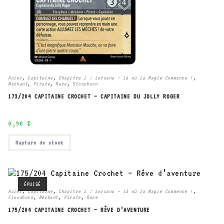
Acier
,
Capitaine
,
Chapitre 1 : Lorcana – Là où la Magie Commence !
,
Méchant
,
Pirate
,
Rare
,
Storyborn
173/204 CAPITAINE CROCHET – CAPITAINE DU JOLLY ROGER
0,90
€
Rupture de stock
ÉPUISÉ
Acier
,
Capitaine
,
Chapitre 1 : Lorcana – Là où la Magie Commence !
,
Floodborn
,
Méchant
,
Pirate
,
Rare
175/204 CAPITAINE CROCHET – RÊVE D’AVENTURE