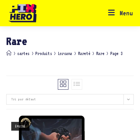
Skip
to
content
Menu
Rare
>
cartes
>
Produits
>
Lorcana
>
Rareté
>
Rare
>
Page 3
Tri par défaut
ÉPUISÉ