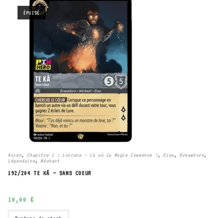
ÉPUISÉ
Acier
,
Chapitre 1 : Lorcana – Là où la Magie Commence !
,
Dieu
,
Dreamborn
,
Légendaire
,
Méchant
192/204 TE KĀ – SANS COEUR
10,00
€
Rupture de stock