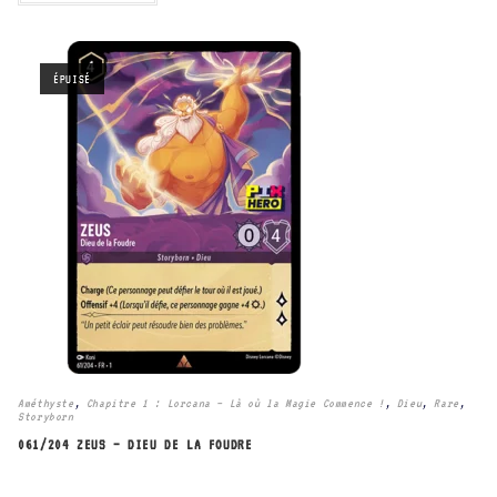
ÉPUISÉ
Améthyste
,
Chapitre 1 : Lorcana – Là où la Magie Commence !
,
Dieu
,
Rare
,
Storyborn
061/204 ZEUS – DIEU DE LA FOUDRE