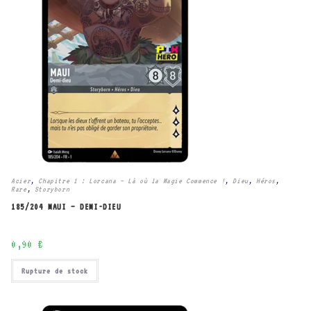
Acier
,
Chapitre 1 : Lorcana – Là où la Magie Commence !
,
Dieu
,
Héros
,
Rare
,
Storyborn
185/204 MAUI – DEMI-DIEU
0,90
€
Rupture de stock