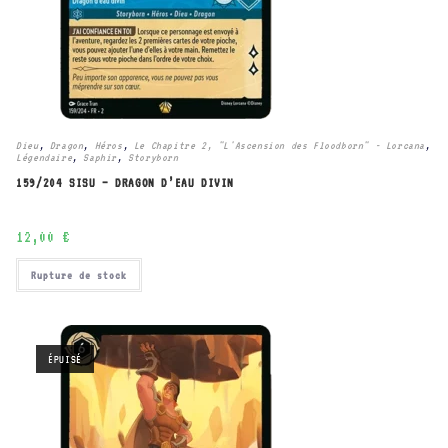
Dieu
,
Dragon
,
Héros
,
Le Chapitre 2, "L'Ascension des Floodborn" - Lorcana
,
Légendaire
,
Saphir
,
Storyborn
159/204 SISU – DRAGON D’EAU DIVIN
12,00
€
Rupture de stock
ÉPUISÉ