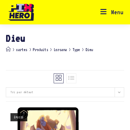
Skip
to
content
Menu
Dieu
>
cartes
>
Produits
>
Lorcana
>
Type
>
Dieu
Tri par défaut
ÉPUISÉ