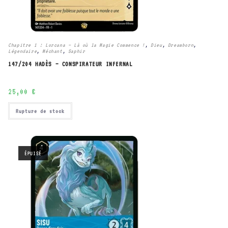
Chapitre 1 : Lorcana – Là où la Magie Commence !
,
Dieu
,
Dreamborn
,
Légendaire
,
Méchant
,
Saphir
147/204 HADÈS – CONSPIRATEUR INFERNAL
25,00
€
Rupture de stock
ÉPUISÉ