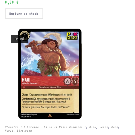
0,80
€
Rupture de stock
ÉPUISÉ
Chapitre 1 : Lorcana – Là où la Magie Commence !
,
Dieu
,
Héros
,
Rare
,
Rubis
,
Storyborn