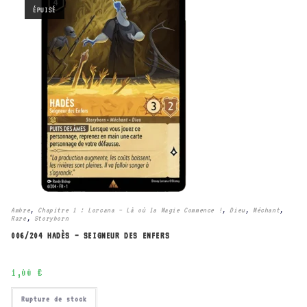
ÉPUISÉ
Ambre
,
Chapitre 1 : Lorcana – Là où la Magie Commence !
,
Dieu
,
Méchant
,
Rare
,
Storyborn
006/204 HADÈS – SEIGNEUR DES ENFERS
1,00
€
Rupture de stock