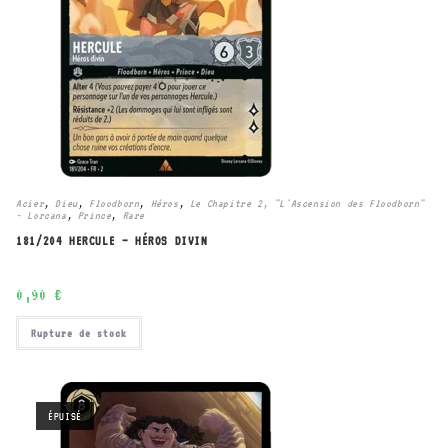
Acier
,
Dieu
,
Floodborn
,
Héros
,
Le Chapitre 2, "L'Ascension des Floodborn"
- Lorcana
,
Prince
,
Rare
181/204 HERCULE – HÉROS DIVIN
0,90
€
Rupture de stock
ÉPUISÉ