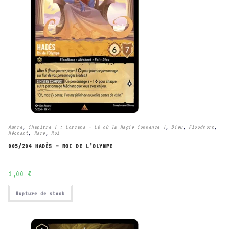
Ambre
,
Chapitre 1 : Lorcana – Là où la Magie Commence !
,
Dieu
,
Floodborn
,
Méchant
,
Rare
,
Roi
005/204 HADÈS – ROI DE L’OLYMPE
1,00
€
Rupture de stock