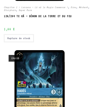
Chapitre 1 : Lorcana – Là où la Magie Commence !
,
Dieu
,
Méchant
,
Storyborn
,
Super Rare
126/204 TE KĀ – DÉMON DE LA TERRE ET DU FEU
1,00
€
Rupture de stock
ÉPUISÉ