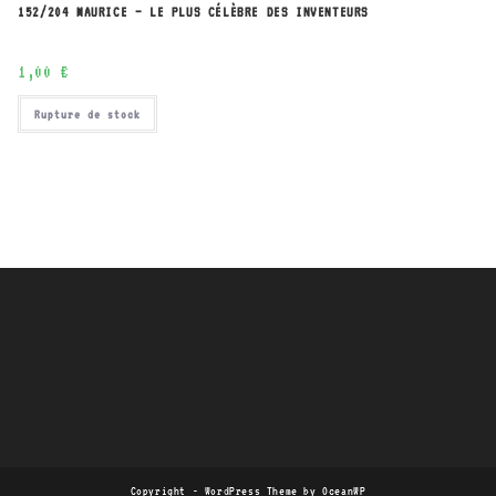
152/204 MAURICE – LE PLUS CÉLÈBRE DES INVENTEURS
1,00
€
Rupture de stock
Copyright - WordPress Theme by OceanWP