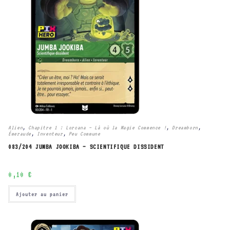
Alien
,
Chapitre 1 : Lorcana – Là où la Magie Commence !
,
Dreamborn
,
Émeraude
,
Inventeur
,
Peu Commune
083/204 JUMBA JOOKIBA – SCIENTIFIQUE DISSIDENT
0,10
€
Ajouter au panier