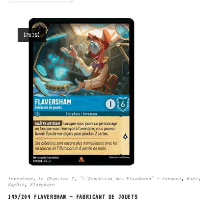
ÉPUISÉ
Inventeur
,
Le Chapitre 2, "L'Ascension des Floodborn" - Lorcana
,
Rare
,
Saphir
,
Storyborn
149/204 FLAVERSHAM – FABRICANT DE JOUETS