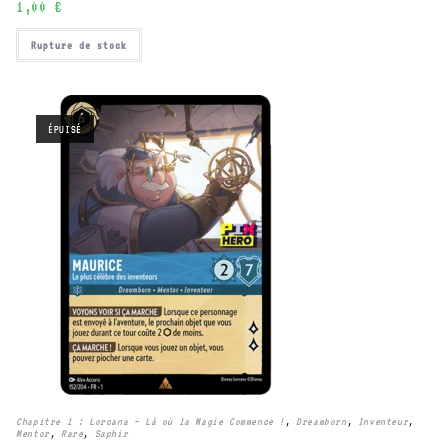
1,00
€
Rupture de stock
ÉPUISÉ
Chapitre 1 : Lorcana – Là où la Magie Commence !
,
Dreamborn
,
Inventeur
,
Mentor
,
Rare
,
Saphir