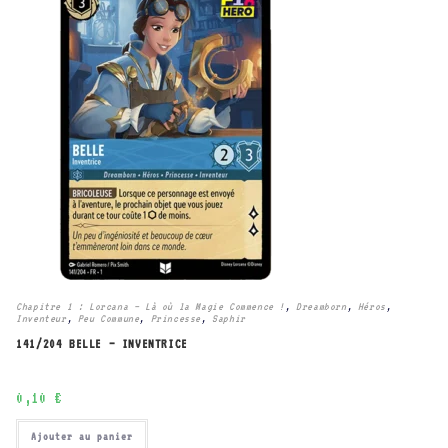
Chapitre 1 : Lorcana – Là où la Magie Commence !
,
Dreamborn
,
Héros
,
Inventeur
,
Peu Commune
,
Princesse
,
Saphir
141/204 BELLE – INVENTRICE
0,10
€
Ajouter au panier