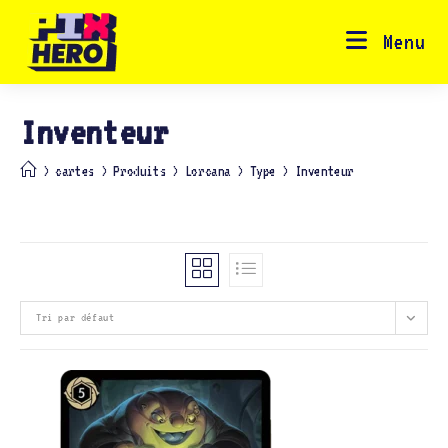
Skip
to
content
Menu
Inventeur
>
cartes
>
Produits
>
Lorcana
>
Type
>
Inventeur
Tri par défaut