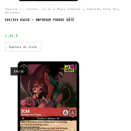
Chapitre 1 : Lorcana – Là où la Magie Commence !
,
Émeraude
,
Rare
,
Roi
,
Storyborn
084/204 KUZCO – EMPEREUR POURRI GÂTÉ
2,40
€
Rupture de stock
ÉPUISÉ