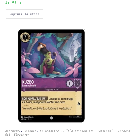
12,00
€
Rupture de stock
Améthyste
,
Commune
,
Le Chapitre 2, "L'Ascension des Floodborn" - Lorcana
,
Roi
,
Storyborn