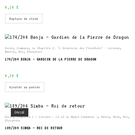
0,10
€
Rupture de stock
Acier
,
Commune
,
Le Chapitre 2, "L'Ascension des Floodborn" - Lorcana
,
Mentor
,
Roi
,
Storyborn
174/204 BENJA – GARDIEN DE LA PIERRE DE DRAGON
0,10
€
Ajouter au panier
ÉPUISÉ
Acier
,
Chapitre 1 : Lorcana – Là où la Magie Commence !
,
Héros
,
Rare
,
Roi
,
Storyborn
189/204 SIMBA – ROI DE RETOUR