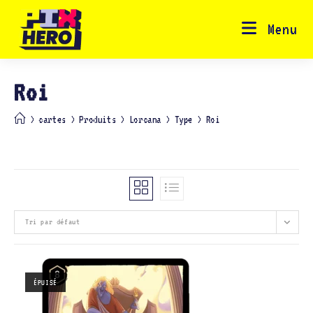
Skip
to
content
Menu
Roi
>
cartes
>
Produits
>
Lorcana
>
Type
>
Roi
Tri par défaut
ÉPUISÉ