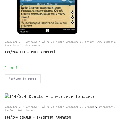
Chapitre 1 : Lorcana – Là où la Magie Commence !
,
Mentor
,
Peu Commune
,
Roi
,
Saphir
,
Storyborn
143/204 TUI – CHEF RESPECTÉ
0,10
€
Rupture de stock
Chapitre 1 : Lorcana – Là où la Magie Commence !
,
Commune
,
Dreamborn
,
Mentor
,
Roi
,
Saphir
144/204 DONALD – INVENTEUR FANFARON