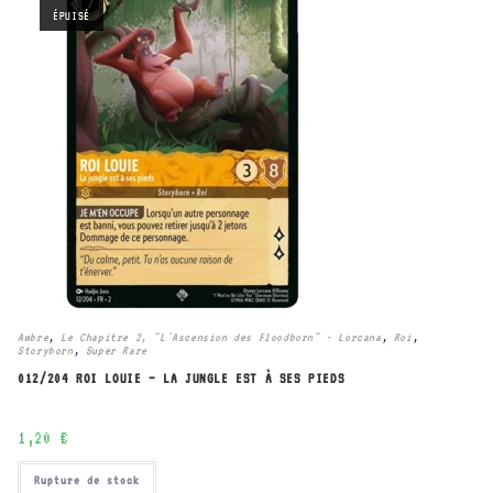
ÉPUISÉ
Ambre
,
Le Chapitre 2, "L'Ascension des Floodborn" - Lorcana
,
Roi
,
Storyborn
,
Super Rare
012/204 ROI LOUIE – LA JUNGLE EST À SES PIEDS
1,20
€
Rupture de stock