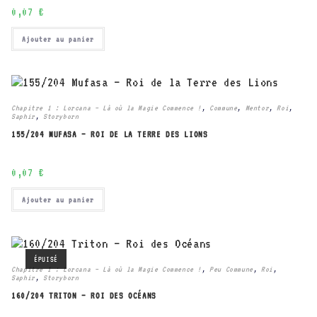
0,07
€
Ajouter au panier
Chapitre 1 : Lorcana – Là où la Magie Commence !
,
Commune
,
Mentor
,
Roi
,
Saphir
,
Storyborn
155/204 MUFASA – ROI DE LA TERRE DES LIONS
0,07
€
Ajouter au panier
ÉPUISÉ
Chapitre 1 : Lorcana – Là où la Magie Commence !
,
Peu Commune
,
Roi
,
Saphir
,
Storyborn
160/204 TRITON – ROI DES OCÉANS