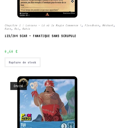
Chapitre 1 : Lorcana – Là où la Magie Commence !
,
Floodborn
,
Méchant
,
Rare
,
Roi
,
Rubis
123/204 SCAR – FANATIQUE SANS SCRUPULE
0,60
€
Rupture de stock
ÉPUISÉ