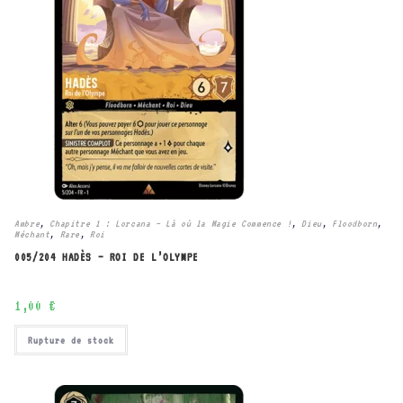
Ambre
,
Chapitre 1 : Lorcana – Là où la Magie Commence !
,
Dieu
,
Floodborn
,
Méchant
,
Rare
,
Roi
005/204 HADÈS – ROI DE L’OLYMPE
1,00
€
Rupture de stock