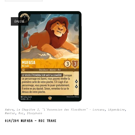
ÉPUISÉ
Ambre
,
Le Chapitre 2, "L'Ascension des Floodborn" - Lorcana
,
Légendaire
,
Mentor
,
Roi
,
Storyborn
014/204 MUFASA – ROI TRAHI