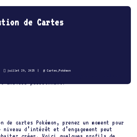
ction de Cartes
juillet 29, 2025
Cartes
,
Pokémon
ouhaitez commencer votre propre collection ?
et univers passionnant.
on de cartes Pokémon, prenez un moment pour
e niveau d’intérêt et d’engagement peut
uhaitez créer. Voici quelques profils de