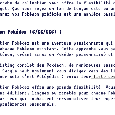
roche de collection vous offre la flexibilité 
get. Que vous soyez un fan de longue date ou u
nner vos Pokémon préférés est une manière pass
on Pokédex (€/€€/€€€) :
tion Pokédex est une aventure passionnante qui
chaque Pokémon existant. Cette approche vous p
kémon, créant ainsi un Pokédex personnalisé et
isting complet des Pokémon, de nombreuses ress
 Google peut également vous diriger vers des l
our cela c’est Poképédia : voici leur
liste des
tion Pokédex offre une grande flexibilité. Vou
es éditions, langues ou raretés pour chaque Po
ur ceux qui souhaitent personnaliser leur expé
préférences personnels.