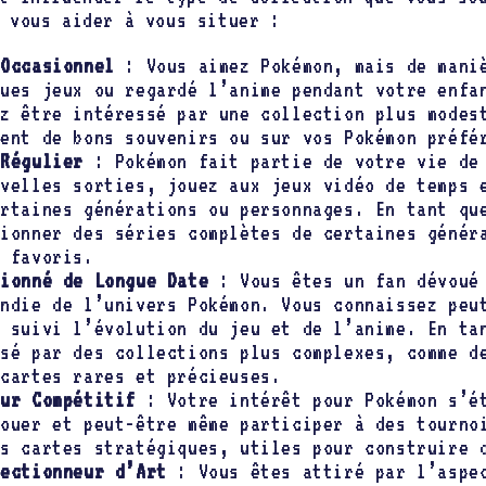
 vous aider à vous situer :
 Occasionnel
: Vous aimez Pokémon, mais de maniè
ques jeux ou regardé l’anime pendant votre enfa
ez être intéressé par une collection plus modes
lent de bons souvenirs ou sur vos Pokémon préfé
 Régulier
: Pokémon fait partie de votre vie de 
uvelles sorties, jouez aux jeux vidéo de temps 
ertaines générations ou personnages. En tant qu
tionner des séries complètes de certaines génér
n favoris.
sionné de Longue Date
: Vous êtes un fan dévoué 
ondie de l’univers Pokémon. Vous connaissez peu
z suivi l’évolution du jeu et de l’anime. En ta
ssé par des collections plus complexes, comme d
 cartes rares et précieuses.
eur Compétitif
: Votre intérêt pour Pokémon s’ét
jouer et peut-être même participer à des tourno
es cartes stratégiques, utiles pour construire 
lectionneur d’Art
: Vous êtes attiré par l’aspec