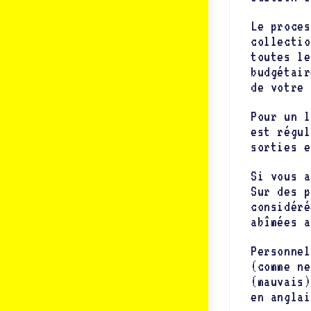
Le proces
collectio
toutes le
budgétair
de votre 
Pour un l
est régul
sorties e
Si vous a
Sur des p
considéré
abîmées a
Personnel
(comme ne
(mauvais)
en anglai