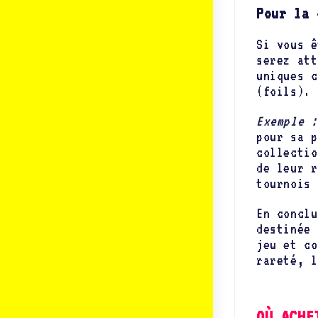
Pour la 
Si vous ê
serez att
uniques c
(foils).
Exemple :
pour sa p
collectio
de leur r
tournois 
En conclu
destinée 
jeu et co
rareté, l
OÙ ACHE