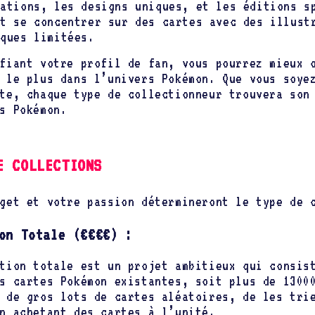
rations, les designs uniques, et les éditions s
it se concentrer sur des cartes avec des illust
iques limitées.
fiant votre profil de fan, vous pourrez mieux 
 le plus dans l’univers Pokémon. Que vous soye
te, chaque type de collectionneur trouvera son
s Pokémon.
E COLLECTIONS
get et votre passion détermineront le type de 
on Totale (€€€€) :
tion totale est un projet ambitieux qui consis
s cartes Pokémon existantes, soit plus de 1300
 de gros lots de cartes aléatoires, de les tri
n achetant des cartes à l’unité.