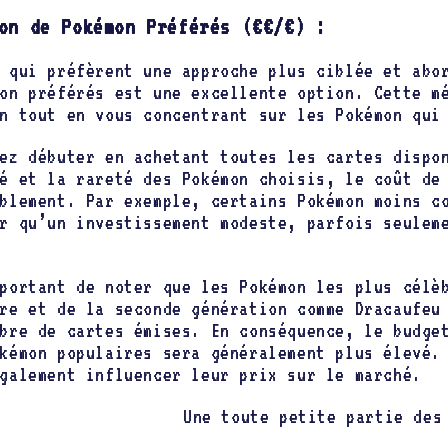
on de Pokémon Préférés (€€/€) :
 qui préfèrent une approche plus ciblée et abo
on préférés est une excellente option. Cette m
n tout en vous concentrant sur les Pokémon qui
ez débuter en achetant toutes les cartes dispo
é et la rareté des Pokémon choisis, le coût de
blement. Par exemple, certains Pokémon moins c
r qu’un investissement modeste, parfois seulem
portant de noter que les Pokémon les plus célè
re et de la seconde génération comme Dracaufeu
bre de cartes émises. En conséquence, le budge
kémon populaires sera généralement plus élevé.
galement influencer leur prix sur le marché.
Une toute petite partie des