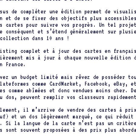
sus de compléter une édition permet de visuali
n et de se fixer des objectifs plus accessible
s cartes pour suivre vos progrès. Un tel proje
e conséquent et s’étend généralement sur plusi
collection dans 10 ans !
isting complet et à jour des cartes en françai
ièrement mis à jour à chaque nouvelle édition 
n France.
vez un budget limité mais rêvez de posséder to
lateformes comme CardMarket, Facebook, eBay, e
es comme abîmées et donc vendues moins cher. D
u dos, peuvent remplir vos classeurs rapidemen
lement, il m’arrive de vendre des cartes à pri
uf) et un dos légèrement marqué, ce qui réduit
. Si la langue de la carte n’est pas un critèr
s sont souvent proposées à des prix plus abord