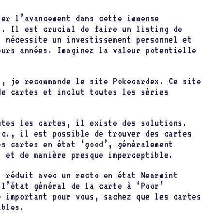
ser l’avancement dans cette immense
s. Il est crucial de faire un listing de
t nécessite un investissement personnel et
eurs années. Imaginez la valeur potentielle
s, je recommande le site Pokecardex. Ce site
de cartes et inclut toutes les séries
utes les cartes, il existe des solutions.
tc., il est possible de trouver des cartes
es cartes en état ‘good’, généralement
t et de manière presque imperceptible.
x réduit avec un recto en état Nearmint
 l’état général de la carte à ‘Poor’
e important pour vous, sachez que les cartes
ables.