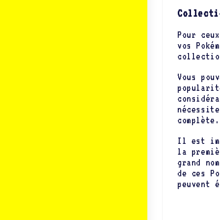
Collecti
Pour ceux
vos Pokém
collectio
Vous pouv
popularit
considéra
nécessite
complète.
Il est im
la premiè
grand nom
de ces Po
peuvent é