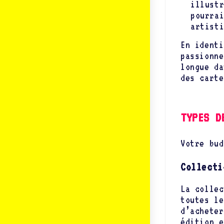
illust
pourra
artist
En identi
passionne
longue da
des carte
TYPES D
Votre bud
Collecti
La collec
toutes le
d’acheter
édition e