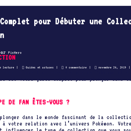
Complet pour Débuter une Colle
n
par
PixHero
CTION
e lecture
Guides et astuces
0 commentaire
novembre 26, 2019
 fasciné par l’univers des cartes Pokémon et s
le est votre guide complet pour plonger dans c
PE DE FAN ÊTES-VOUS ?
plonger dans le monde fascinant de la collecti
 à votre relation avec l’univers Pokémon. Votr
t influencer le type de collection que vous so