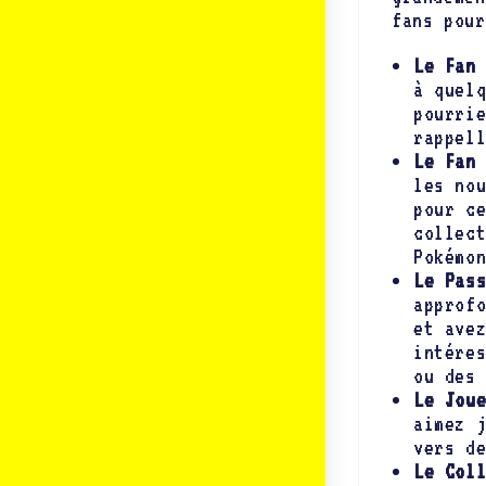
fans pour
Le Fan
à quel
pourri
rappel
Le Fan
les no
pour c
collec
Pokémo
Le Pas
approf
et ave
intére
ou des
Le Jou
aimez 
vers d
Le Col