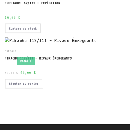
CRUSTABRI 42/145 – EXPÉDITION
16,00
€
Rupture de stock
Pokémon
PIKACHU 112/111 – RIVAUX ÉMERGEANTS
PROMO !
Le
Le
40,00
€
50,00
€
prix
prix
initial
actuel
était :
est :
Ajouter au panier
50,00 €.
40,00 €.