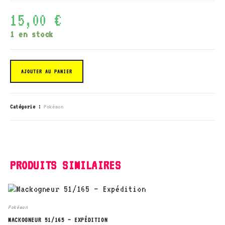
15,00
€
1 en stock
quantité
de
AJOUTER AU PANIER
Alakazam
EX
25/124
-
Impact
Catégorie :
Pokémon
des
Destins
PRODUITS SIMILAIRES
Pokémon
MACKOGNEUR 51/165 – EXPÉDITION