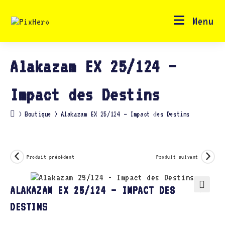
Skip
to
content
Menu
Alakazam EX 25/124 –
Impact des Destins
>
Boutique
>
Alakazam EX 25/124 – Impact des Destins
Produit précédent
Produit suivant
ALAKAZAM EX 25/124 – IMPACT DES
🔍
DESTINS