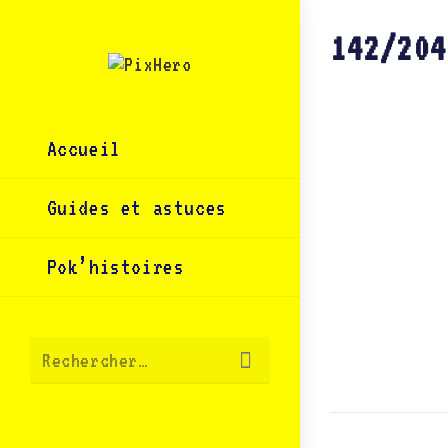
Skip
to
content
142/204
Accueil
Guides et astuces
Pok’histoires
Envoyer
Rechercher…
la
recherche