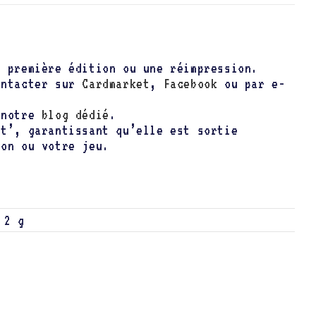
e première édition ou une réimpression.
ontacter sur
Cardmarket
,
Facebook
ou par e-
t notre
blog dédié
.
nt’, garantissant qu’elle est sortie
ion ou votre jeu.
2 g