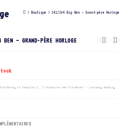
ge
>
Boutique
>
142/204 Big Ben – Grand-père Horloge
G BEN – GRAND-PÈRE HORLOGE
stock
Floodborn
,
Le Chapitre 2, "L'Ascension des Floodborn" - Lorcana
,
Saphir
,
MPLÉMENTAIRES