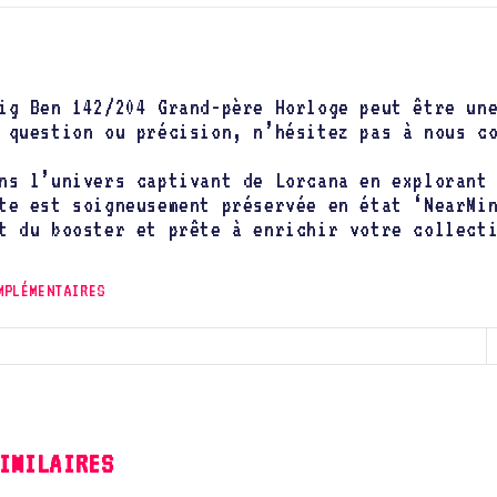
ig Ben 142/204 Grand-père Horloge peut être un
 question ou précision, n’hésitez pas à nous c
ns l’univers captivant de Lorcana en exploran
te est soigneusement préservée en état ‘NearMi
t du booster et prête à enrichir votre collect
MPLÉMENTAIRES
IMILAIRES