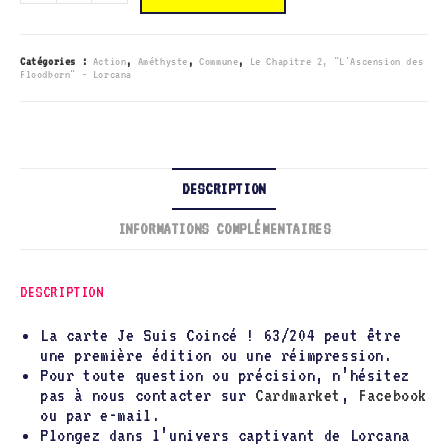
063/204
Je
Suis
Coincé
!
Catégories :
Action
,
Améthyste
,
Commune
,
Le Chapitre 2, "L'Ascension des
Floodborn" - Lorcana
DESCRIPTION
INFORMATIONS COMPLÉMENTAIRES
DESCRIPTION
La carte Je Suis Coincé ! 63/204 peut être
une première édition ou une réimpression.
Pour toute question ou précision, n’hésitez
pas à nous contacter sur
Cardmarket
,
Facebook
ou par e-mail.
Plongez dans l’univers captivant de Lorcana