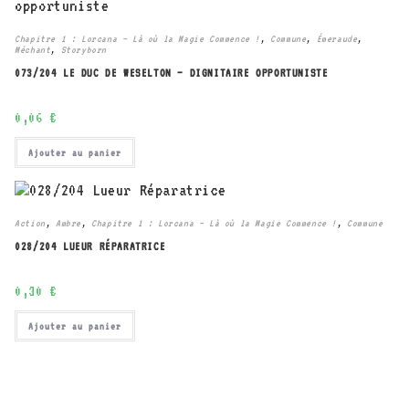
Chapitre 1 : Lorcana – Là où la Magie Commence !
,
Commune
,
Émeraude
,
Méchant
,
Storyborn
073/204 LE DUC DE WESELTON – DIGNITAIRE OPPORTUNISTE
0,06
€
Ajouter au panier
Action
,
Ambre
,
Chapitre 1 : Lorcana – Là où la Magie Commence !
,
Commune
028/204 LUEUR RÉPARATRICE
0,30
€
Ajouter au panier