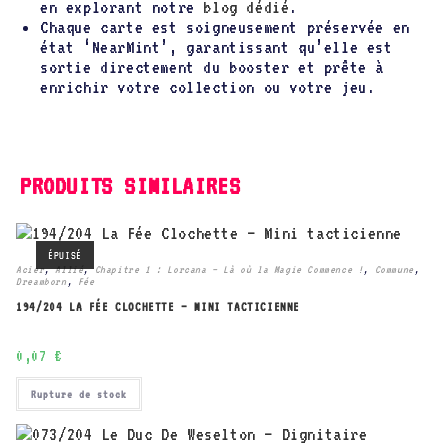
en explorant notre
blog dédié
.
Chaque carte est soigneusement préservée en
état ‘NearMint’, garantissant qu’elle est
sortie directement du booster et prête à
enrichir votre collection ou votre jeu.
PRODUITS SIMILAIRES
ÉPUISÉ
Acier
,
Allié
,
Chapitre 1 : Lorcana – Là où la Magie Commence !
,
Commune
,
Dreamborn
,
Fée
194/204 LA FÉE CLOCHETTE – MINI TACTICIENNE
0,07
€
Rupture de stock