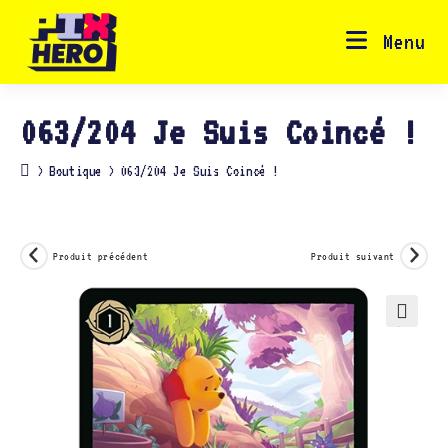
Skip
to
content
Menu
063/204 Je Suis Coincé !
>
Boutique
>
063/204 Je Suis Coincé !
Produit précédent
Produit suivant
🔍