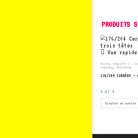
PRODUITS S
Vue rapide
Acier
,
Chapitre 1 : L
Commune
,
Storyborn
176/204 CERBÈRE – 
0,07
€
Ajouter au panier