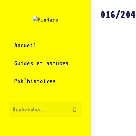
Skip
to
content
016/204
Accueil
Guides et astuces
Pok’histoires
Envoyer
Rechercher…
la
recherche