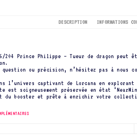
DESCRIPTION
INFORMATIONS CO
6/204 Prince Philippe – Tueur de dragon peut ê
on.
 question ou précision, n’hésitez pas à nous c
ns l’univers captivant de Lorcana en exploran
te est soigneusement préservée en état ‘NearMi
t du booster et prête à enrichir votre collect
MPLÉMENTAIRES