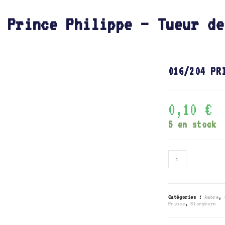
 Prince Philippe – Tueur de
016/204 PR
0,10
€
5 en stock
quantité
de
016/204
Prince
Philippe
-
Tueur
Catégories :
Ambre
,
de
Prince
,
Storyborn
dragon