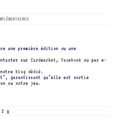
MPLÉMENTAIRES
tre une première édition ou une
ontacter sur
Cardmarket
,
Facebook
ou par e-
t notre
blog dédié
.
nt’, garantissant qu’elle est sortie
ion ou votre jeu.
2 g