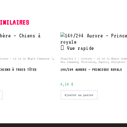
IMILAIRES
Vue rapide
orcana – Là où la Magie Commence !
,
Chapitre 1 : Lorcana – Là où la Magie Com
Peu Commune
,
Princesse
,
Saphir
,
Storyborn
CHIENS À TROIS TÊTES
140/204 AURORE – PRINCESSE ROYALE
0,10
€
Ajouter au panier