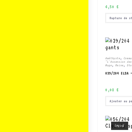
4,50
€
Rupture de s
Améthyste
,
Commu
"L'Ascension des
Mage
,
Reine
,
Sto
039/204 ELSA 
0,08
€
Ajouter au p
ÉPUISÉ