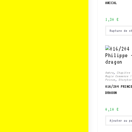
AMICAL
1,30
€
Rupture de s
Ambre
,
Chapitre 
Magie Commence !
Prince
,
Storybor
016/204 PRINC
DRAGON
0,10
€
Ajouter au p