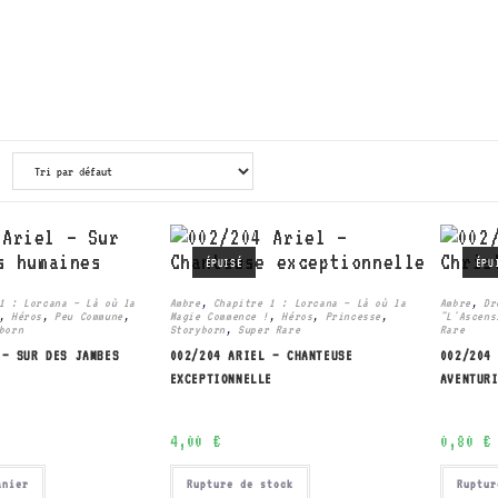
ÉPUISÉ
ÉPU
1 : Lorcana – Là où la
Ambre
,
Chapitre 1 : Lorcana – Là où la
Ambre
,
Dr
,
Héros
,
Peu Commune
,
Magie Commence !
,
Héros
,
Princesse
,
"L'Ascens
born
Storyborn
,
Super Rare
Rare
 – SUR DES JAMBES
002/204 ARIEL – CHANTEUSE
002/204
EXCEPTIONNELLE
AVENTUR
4,00
€
0,80
€
anier
Rupture de stock
Ruptur