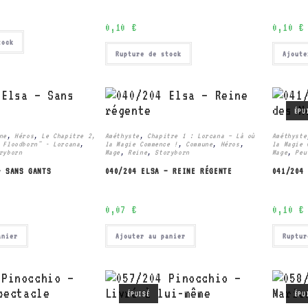
0,10
€
0,10
€
tock
Rupture de stock
Ajoute
ÉPU
ne
,
Héros
,
Le Chapitre 2,
Améthyste
,
Chapitre 1 : Lorcana – Là où
Améthyste
 Floodborn" - Lorcana
,
la Magie Commence !
,
Commune
,
Héros
,
la Magie 
ryborn
Mage
,
Reine
,
Storyborn
Mage
,
Peu
– SANS GANTS
040/204 ELSA – REINE RÉGENTE
041/204
0,07
€
0,10
€
anier
Ajouter au panier
Ruptur
ÉPUISÉ
ÉPU