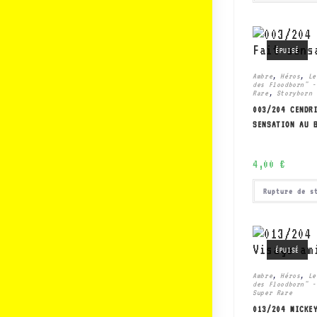
ÉPUISÉ
Ambre
,
Héros
,
Le
des Floodborn" -
Rare
,
Storyborn
003/204 CENDR
SENSATION AU 
4,00
€
Rupture de s
ÉPUISÉ
Ambre
,
Héros
,
Le
des Floodborn" -
Super Rare
013/204 MICKE