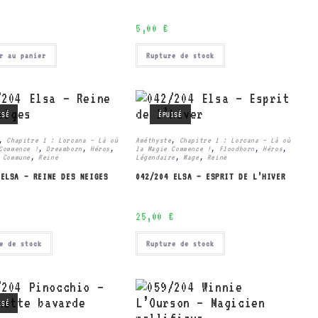
5,00
€
r au panier
Rupture de stock
ISÉ
ÉPUISÉ
,
Chapitre 1 : Lorcana – Là où
Améthyste
,
Chapitre 1 : Lorcana – Là où
Commence !
,
Dreamborn
,
Héros
,
la Magie Commence !
,
Floodborn
,
Héros
,
 Commune
,
Reine
Légendaire
,
Mage
,
Reine
 ELSA – REINE DES NEIGES
042/204 ELSA – ESPRIT DE L’HIVER
25,00
€
e de stock
Rupture de stock
ISÉ