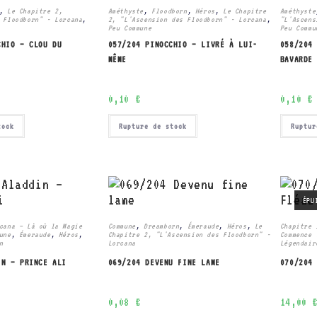
,
Le Chapitre 2,
Améthyste
,
Floodborn
,
Héros
,
Le Chapitre
Améthyste
 Floodborn" - Lorcana
,
2, "L'Ascension des Floodborn" - Lorcana
,
"L'Ascens
Peu Commune
Peu Commu
CHIO – CLOU DU
057/204 PINOCCHIO – LIVRÉ À LUI-
058/204
MÊME
BAVARDE
0,10
€
0,10
€
tock
Rupture de stock
Ruptur
ÉPU
cana – Là où la Magie
Commune
,
Dreamborn
,
Émeraude
,
Héros
,
Le
Chapitre 
une
,
Émeraude
,
Héros
,
Chapitre 2, "L'Ascension des Floodborn" -
Commence 
n
Lorcana
Légendair
IN – PRINCE ALI
069/204 DEVENU FINE LAME
070/204
0,08
€
14,00