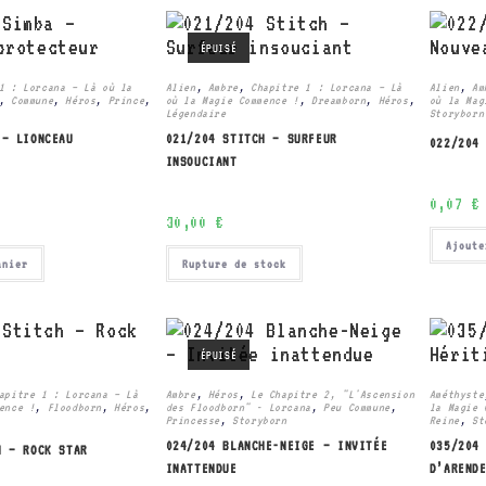
ÉPUISÉ
1 : Lorcana – Là où la
Alien
,
Ambre
,
Chapitre 1 : Lorcana – Là
Alien
,
Am
,
Commune
,
Héros
,
Prince
,
où la Magie Commence !
,
Dreamborn
,
Héros
,
où la Mag
Légendaire
Storyborn
 – LIONCEAU
021/204 STITCH – SURFEUR
022/204
INSOUCIANT
0,07
€
30,00
€
Ajoute
anier
Rupture de stock
ÉPUISÉ
apitre 1 : Lorcana – Là
Ambre
,
Héros
,
Le Chapitre 2, "L'Ascension
Améthyste
ence !
,
Floodborn
,
Héros
,
des Floodborn" - Lorcana
,
Peu Commune
,
la Magie 
Princesse
,
Storyborn
Reine
,
St
024/204 BLANCHE-NEIGE – INVITÉE
035/204
H – ROCK STAR
INATTENDUE
D’AREND