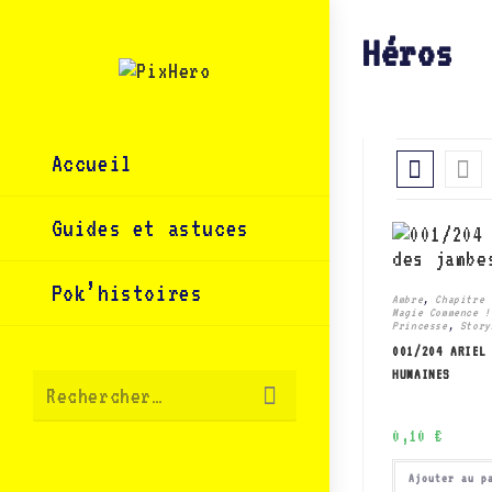
Skip
to
content
Héros
Accueil
Guides et astuces
Pok’histoires
Ambre
,
Chapitre 
Magie Commence !
Princesse
,
Story
001/204 ARIEL
HUMAINES
Envoyer
Rechercher…
la
recherche
0,10
€
Ajouter au p