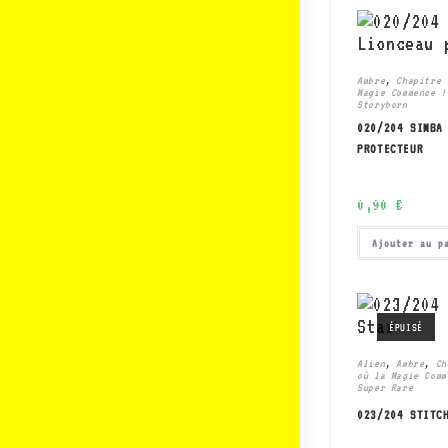
Ambre
,
Chapitre 
Magie Commence !
Storyborn
020/204 SIMBA
PROTECTEUR
0,90
€
Ajouter au p
ÉPUISÉ
Alien
,
Ambre
,
Ch
où la Magie Comm
Super Rare
023/204 STITC