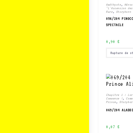
Améthyste
,
Héros
"L'Ascension des
Rare
,
Storyborn
056/204 PINOC
SPECTACLE
0,90
€
Rupture de s
Chapitre 1 : Lor
Commence !
,
Comm
Prince
,
Storybor
069/204 ALADD
0,07
€