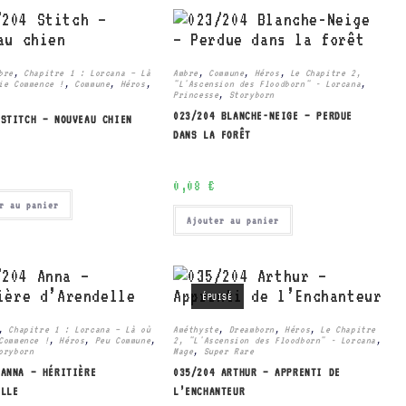
bre
,
Chapitre 1 : Lorcana – Là
Ambre
,
Commune
,
Héros
,
Le Chapitre 2,
ie Commence !
,
Commune
,
Héros
,
"L'Ascension des Floodborn" - Lorcana
,
Princesse
,
Storyborn
023/204 BLANCHE-NEIGE – PERDUE
 STITCH – NOUVEAU CHIEN
DANS LA FORÊT
0,08
€
r au panier
Ajouter au panier
ÉPUISÉ
,
Chapitre 1 : Lorcana – Là où
Améthyste
,
Dreamborn
,
Héros
,
Le Chapitre
Commence !
,
Héros
,
Peu Commune
,
2, "L'Ascension des Floodborn" - Lorcana
,
oryborn
Mage
,
Super Rare
 ANNA – HÉRITIÈRE
035/204 ARTHUR – APPRENTI DE
ELLE
L’ENCHANTEUR