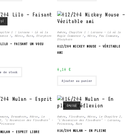
ISÉ
apitre 1 : Lorcana – Là où la
Ambre
,
Chapitre 1 : Lorcana – Là où la
mence !
,
Héros
,
Rare
,
Storyborn
Magie Commence !
,
Héros
,
Peu Commune
,
Storyborn
 LILO – FAISANT UN VOEU
012/204 MICKEY MOUSE – VÉRITABLE
AMI
0,10
€
e de stock
Ajouter au panier
ÉPUISÉ
mmune
,
Dreamborn
,
Héros
,
Le
Ambre
,
Floodborn
,
Héros
,
Le Chapitre 2,
2, "L'Ascension des Floodborn" -
"L'Ascension des Floodborn" - Lorcana
,
Princesse
Princesse
,
Rare
016/204 MULAN – EN PLEINE
 MULAN – ESPRIT LIBRE