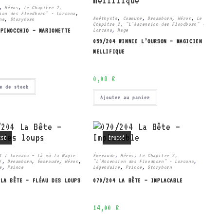
,
Héros
,
Le Chapitre 2,
ion des Floodborn" - Lorcana
,
Améthyste
,
Commune
,
Dreamborn
,
Héros
,
Le
ne
,
Storyborn
Chapitre 2, "L'Ascension des Floodborn" -
Lorcana
,
Mage
 PINOCCHIO – MARIONETTE
059/204 WINNIE L’OURSON – MAGICIEN
MELLIFIQUE
0,08
€
e de stock
Ajouter au panier
ISÉ
ÉPUISÉ
1 : Lorcana – Là où la Magie
Émeraude
,
Héros
,
Le Chapitre 2,
!
,
Dreamborn
,
Émeraude
,
Héros
,
"L'Ascension des Floodborn" - Lorcana
,
e
,
Prince
Légendaire
,
Prince
,
Storyborn
 LA BÊTE – FLÉAU DES LOUPS
070/204 LA BÊTE – IMPLACABLE
€
14,00
€