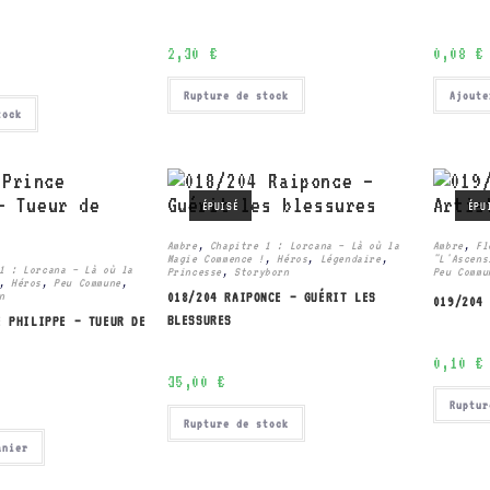
2,30
€
0,08
€
Rupture de stock
Ajoute
tock
ÉPUISÉ
ÉPU
Ambre
,
Chapitre 1 : Lorcana – Là où la
Ambre
,
Fl
Magie Commence !
,
Héros
,
Légendaire
,
"L'Ascens
1 : Lorcana – Là où la
Princesse
,
Storyborn
Peu Commu
,
Héros
,
Peu Commune
,
n
018/204 RAIPONCE – GUÉRIT LES
019/204
BLESSURES
E PHILIPPE – TUEUR DE
0,10
€
35,00
€
Ruptur
Rupture de stock
anier