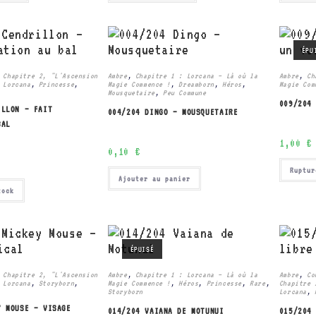
ÉPU
 Chapitre 2, "L'Ascension
Ambre
,
Chapitre 1 : Lorcana – Là où la
Ambre
,
Ch
 Lorcana
,
Princesse
,
Magie Commence !
,
Dreamborn
,
Héros
,
Magie Com
Mousquetaire
,
Peu Commune
009/204
ILLON – FAIT
004/204 DINGO – MOUSQUETAIRE
BAL
1,00
€
0,10
€
Ruptur
Ajouter au panier
tock
ÉPUISÉ
 Chapitre 2, "L'Ascension
Ambre
,
Chapitre 1 : Lorcana – Là où la
Ambre
,
Co
 Lorcana
,
Storyborn
,
Magie Commence !
,
Héros
,
Princesse
,
Rare
,
Chapitre 
Storyborn
Lorcana
,
Y MOUSE – VISAGE
014/204 VAIANA DE MOTUNUI
015/204