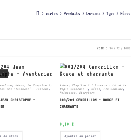
>
cartes
>
Produits
>
Lorcana
>
Type
>
Héros
VOIR :
36
72
TOUS
ISÉ
eamborn
,
Héros
,
Le Chapitre 2,
Ambre
,
Chapitre 1 : Lorcana – Là où la
ion des Floodborn" - Lorcana
,
Magie Commence !
,
Héros
,
Peu Commune
,
Princesse
,
Storyborn
 JEAN CHRISTOPHE –
003/204 CENDRILLON – DOUCE ET
IER
CHARMANTE
0,10
€
e de stock
Ajouter au panier