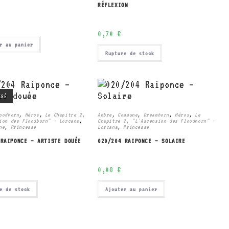
RÉFLEXION
0,70
€
r au panier
Rupture de stock
ISÉ
oodborn
,
Héros
,
Le Chapitre 2,
Ambre
,
Commune
,
Dreamborn
,
Héros
,
Le
ion des Floodborn" - Lorcana
,
Chapitre 2, "L'Ascension des Floodborn" -
ne
,
Princesse
Lorcana
,
Princesse
 RAIPONCE – ARTISTE DOUÉE
020/204 RAIPONCE – SOLAIRE
0,08
€
e de stock
Ajouter au panier