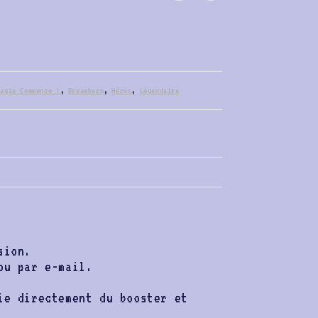
Magie Commence !
,
Dreamborn
,
Héros
,
Légendaire
sion.
u par e-mail.
ie directement du booster et