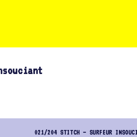
nsouciant
021/204 STITCH – SURFEUR INSOUC