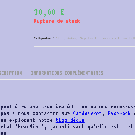
30,00
€
Rupture de stock
Catégories :
Alien
,
Ambre
,
Chapitre 1 : Lorcana – Là où la 
SCRIPTION
INFORMATIONS COMPLÉMENTAIRES
 peut être une première édition ou une réimpres
 pas à nous contacter sur
Cardmarket
,
Facebook
o
 en explorant notre
blog dédié
.
 état ‘NearMint’, garantissant qu’elle est sort
jeu.