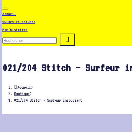
Toggle
the
Accueil
button
Guides et astuces
to
Pok’histoires
expand
or
collapse
the
Menu
021/204 Stitch – Surfeur i
Accueil
>
Boutique
>
021/204 Stitch – Surfeur insouciant