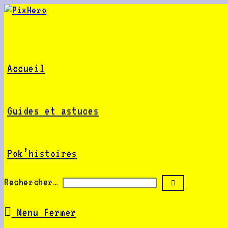
Skip
to
content
Accueil
Guides et astuces
Pok’histoires
Rechercher…
Envoyer
la
recherche
Menu
Fermer