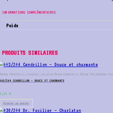
INFORMATIONS COMPLÉMENTAIRES
Poids
PRODUITS SIMILAIRES
Ambre
,
Chapitre 1 : Lorcana – Là où la Magie Commence !
,
Héros
,
Peu Commune
,
Pri
003/204 CENDRILLON – DOUCE ET CHARMANTE
0,10
€
Ajouter au panier