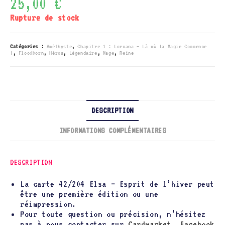
25,00
€
Rupture de stock
Catégories :
Améthyste
,
Chapitre 1 : Lorcana – Là où la Magie Commence
!
,
Floodborn
,
Héros
,
Légendaire
,
Mage
,
Reine
DESCRIPTION
INFORMATIONS COMPLÉMENTAIRES
DESCRIPTION
La carte 42/204 Elsa – Esprit de l’hiver peut
être une première édition ou une
réimpression.
Pour toute question ou précision, n’hésitez
pas à nous contacter sur
Cardmarket
,
Facebook