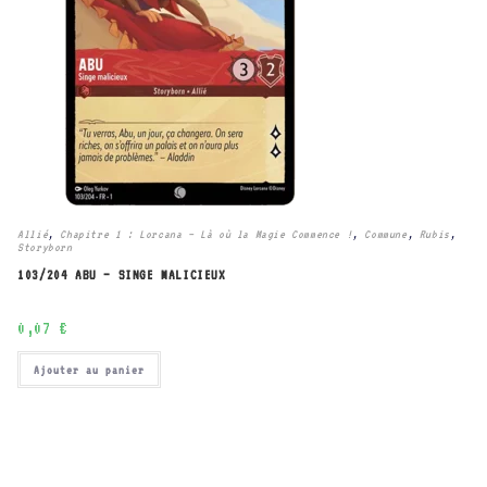
Allié
,
Chapitre 1 : Lorcana – Là où la Magie Commence !
,
Commune
,
Rubis
,
Storyborn
103/204 ABU – SINGE MALICIEUX
0,07
€
Ajouter au panier