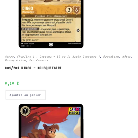
Ambre
,
Chapitre 1 : Lorcana – Là où la Magie Commence !
,
Dreamborn
,
Héros
,
Mousquetaire
,
Peu Commune
004/204 DINGO – MOUSQUETAIRE
0,10
€
Ajouter au panier