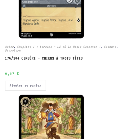
Acier
,
Chapitre 1 : Lorcana – Là où la Magie Commence !
,
Commune
,
Storyborn
176/204 CERBÈRE – CHIENS À TROIS TÊTES
0,07
€
Ajouter au panier