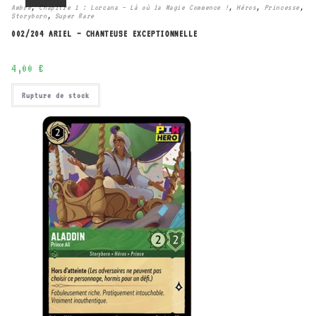
Ambre
,
Chapitre 1 : Lorcana – Là où la Magie Commence !
,
Héros
,
Princesse
,
Storyborn
,
Super Rare
002/204 ARIEL – CHANTEUSE EXCEPTIONNELLE
4,00
€
Rupture de stock