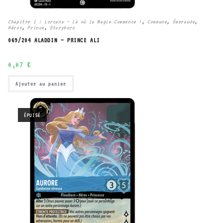
Chapitre 1 : Lorcana – Là où la Magie Commence !
,
Commune
,
Émeraude
,
Héros
,
Prince
,
Storyborn
069/204 ALADDIN – PRINCE ALI
0,07
€
Ajouter au panier
ÉPUISÉ