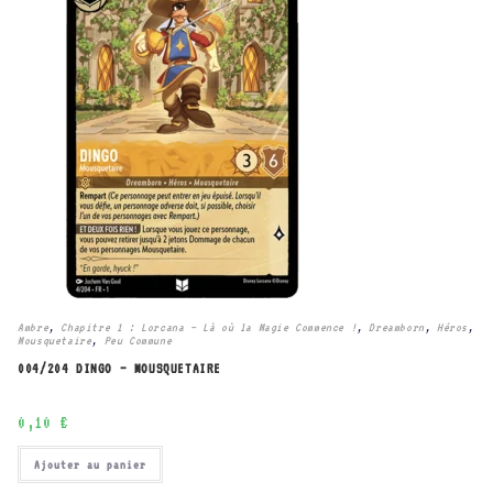
Ambre
,
Chapitre 1 : Lorcana – Là où la Magie Commence !
,
Dreamborn
,
Héros
,
Mousquetaire
,
Peu Commune
004/204 DINGO – MOUSQUETAIRE
0,10
€
Ajouter au panier