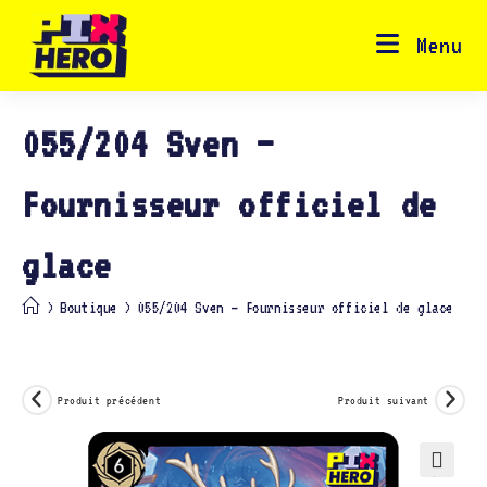
Skip
to
content
Menu
055/204 Sven –
Fournisseur officiel de
glace
>
Boutique
>
055/204 Sven – Fournisseur officiel de glace
Produit précédent
Produit suivant