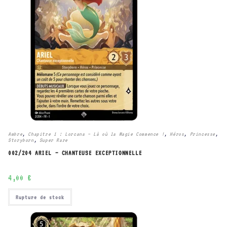
Ambre
,
Chapitre 1 : Lorcana – Là où la Magie Commence !
,
Héros
,
Princesse
,
Storyborn
,
Super Rare
002/204 ARIEL – CHANTEUSE EXCEPTIONNELLE
4,00
€
Rupture de stock