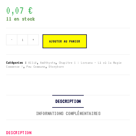
0,07
€
11 en stock
quantité
-
+
de
AJOUTER AU PANIER
055/204
Sven
-
Fournisseur
officiel
Catégories :
Allié
,
Améthyste
,
Chapitre 1 : Lorcana – Là où la Magie
de
Commence !
,
Peu Commune
,
Storyborn
glace
DESCRIPTION
INFORMATIONS COMPLÉMENTAIRES
DESCRIPTION