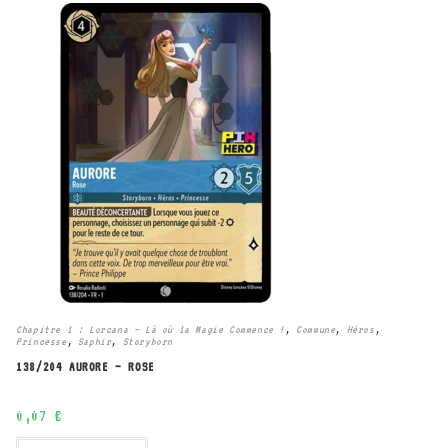
Chapitre 1 : Lorcana – Là où la Magie Commence !
,
Commune
,
Héros
,
Princesse
,
Saphir
,
Storyborn
138/204 AURORE – ROSE
0,07
€