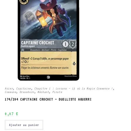
Acier
,
Capitaine
,
Chapitre 1 : Lorcana – Là où la Magie Commence !
,
Commune
,
Dreamborn
,
Méchant
,
Pirate
174/204 CAPITAINE CROCHET – DUELLISTE AGUERRI
0,07
€
Ajouter au panier