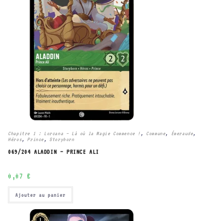
Chapitre 1 : Lorcana – Là où la Magie Commence !
,
Commune
,
Émeraude
,
Héros
,
Prince
,
Storyborn
069/204 ALADDIN – PRINCE ALI
0,07
€
Ajouter au panier