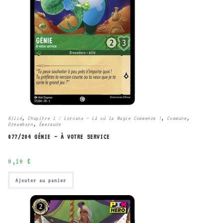
Allié
,
Chapitre 1 : Lorcana – Là où la Magie Commence !
,
Commune
,
Dreamborn
,
Émeraude
077/204 GÉNIE – À VOTRE SERVICE
0,10
€
Ajouter au panier