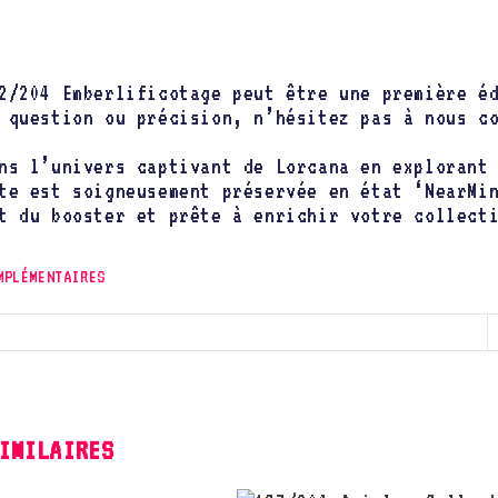
2/204 Emberlificotage peut être une première é
 question ou précision, n’hésitez pas à nous c
ns l’univers captivant de Lorcana en exploran
te est soigneusement préservée en état ‘NearMi
t du booster et prête à enrichir votre collect
MPLÉMENTAIRES
IMILAIRES