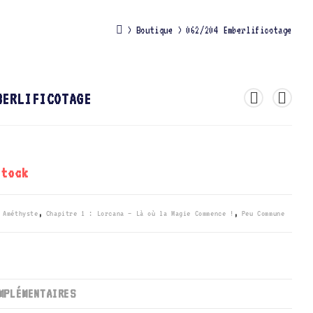
>
Boutique
>
062/204 Emberlificotage
BERLIFICOTAGE
stock
,
Améthyste
,
Chapitre 1 : Lorcana – Là où la Magie Commence !
,
Peu Commune
MPLÉMENTAIRES