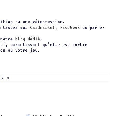
dition ou une réimpression.
ontacter sur
Cardmarket
,
Facebook
ou par e-
t notre
blog dédié
.
nt’, garantissant qu’elle est sortie
ion ou votre jeu.
2 g