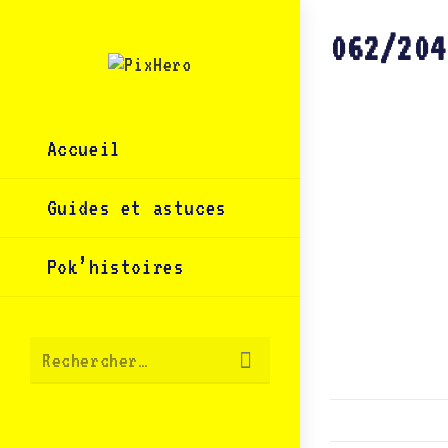
Skip
to
content
062/204
Accueil
Guides et astuces
Pok’histoires
Envoyer
Rechercher…
la
recherche