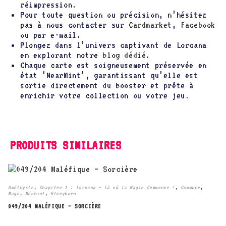
réimpression.
Pour toute question ou précision, n’hésitez
pas à nous contacter sur
Cardmarket
,
Facebook
ou par e-mail.
Plongez dans l’univers captivant de Lorcana
en explorant notre
blog dédié
.
Chaque carte est soigneusement préservée en
état ‘NearMint’, garantissant qu’elle est
sortie directement du booster et prête à
enrichir votre collection ou votre jeu.
PRODUITS SIMILAIRES
Améthyste
,
Chapitre 1 : Lorcana – Là où la Magie Commence !
,
Commune
,
Mage
,
Méchant
,
Storyborn
049/204 MALÉFIQUE – SORCIÈRE