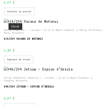
0,07
€
Ajouter au panier
ÉPUISÉ
Ambre
,
Chapitre 1 : Lorcana – Là où la Magie Commence !
,
Héros
,
Princesse
,
Rare
,
Storyborn
014/204 VAIANA DE MOTUNUI
2,30
€
Rupture de stock
Allié
,
Améthyste
,
Chapitre 1 : Lorcana – Là où la Magie Commence !
,
Commune
,
Storyborn
046/204 JETSAM – ESPION D’URSULA
0,07
€