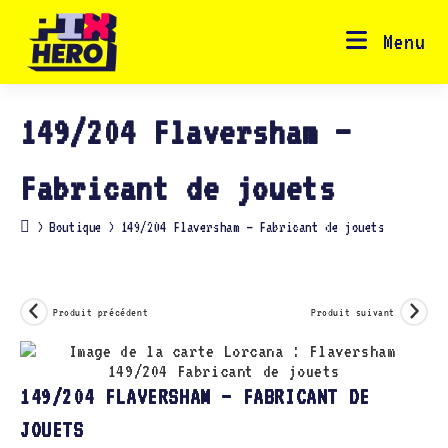
Skip
to
content
Menu
149/204 Flaversham –
Fabricant de jouets
>
Boutique
>
149/204 Flaversham – Fabricant de jouets
Produit précédent
Produit suivant
149/204 FLAVERSHAM – FABRICANT DE
JOUETS