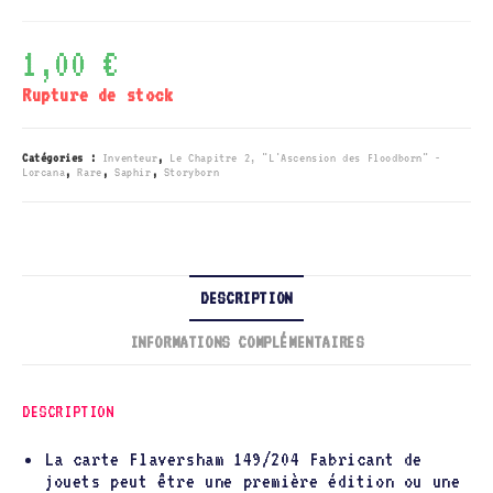
1,00
€
Rupture de stock
Catégories :
Inventeur
,
Le Chapitre 2, "L'Ascension des Floodborn" -
Lorcana
,
Rare
,
Saphir
,
Storyborn
DESCRIPTION
INFORMATIONS COMPLÉMENTAIRES
DESCRIPTION
La carte Flaversham 149/204 Fabricant de
jouets peut être une première édition ou une