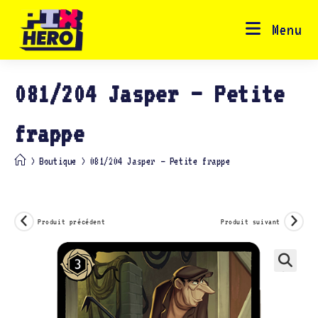
Skip
to
content
Menu
081/204 Jasper – Petite
frappe
>
Boutique
>
081/204 Jasper – Petite frappe
Produit précédent
Produit suivant
🔍