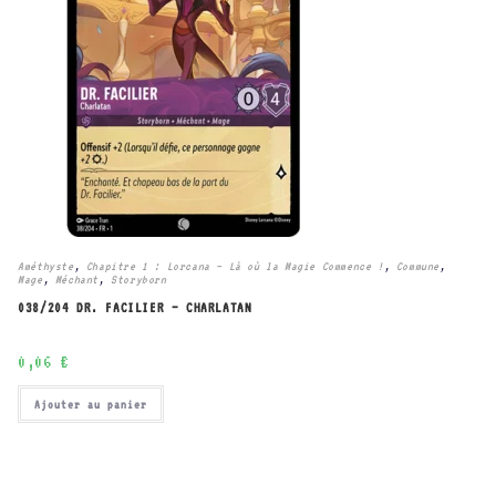
Améthyste
,
Chapitre 1 : Lorcana – Là où la Magie Commence !
,
Commune
,
Mage
,
Méchant
,
Storyborn
038/204 DR. FACILIER – CHARLATAN
0,06
€
Ajouter au panier