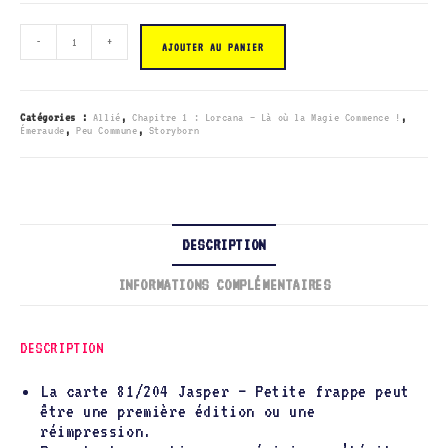
quantité
-
+
de
AJOUTER AU PANIER
081/204
Jasper
-
Petite
frappe
Catégories :
Allié
,
Chapitre 1 : Lorcana – Là où la Magie Commence !
,
Émeraude
,
Peu Commune
,
Storyborn
DESCRIPTION
INFORMATIONS COMPLÉMENTAIRES
DESCRIPTION
La carte 81/204 Jasper – Petite frappe peut
être une première édition ou une
réimpression.