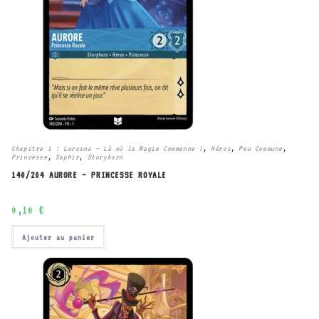
Chapitre 1 : Lorcana – Là où la Magie Commence !
,
Héros
,
Peu Commune
,
Princesse
,
Saphir
,
Storyborn
140/204 AURORE – PRINCESSE ROYALE
0,10
€
Ajouter au panier