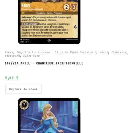
Ambre
,
Chapitre 1 : Lorcana – Là où la Magie Commence !
,
Héros
,
Princesse
,
Storyborn
,
Super Rare
002/204 ARIEL – CHANTEUSE EXCEPTIONNELLE
4,00
€
Rupture de stock