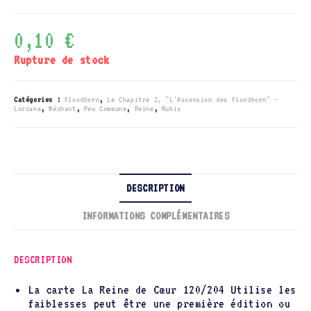
0,10
€
Rupture de stock
Catégories :
Floodborn
,
Le Chapitre 2, "L'Ascension des Floodborn" -
Lorcana
,
Méchant
,
Peu Commune
,
Reine
,
Rubis
DESCRIPTION
INFORMATIONS COMPLÉMENTAIRES
DESCRIPTION
La carte La Reine de Cœur 120/204 Utilise les
faiblesses peut être une première édition ou