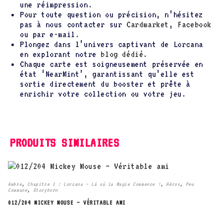
une réimpression.
Pour toute question ou précision, n’hésitez
pas à nous contacter sur
Cardmarket
,
Facebook
ou par e-mail.
Plongez dans l’univers captivant de Lorcana
en explorant notre
blog dédié
.
Chaque carte est soigneusement préservée en
état ‘NearMint’, garantissant qu’elle est
sortie directement du booster et prête à
enrichir votre collection ou votre jeu.
PRODUITS SIMILAIRES
Ambre
,
Chapitre 1 : Lorcana – Là où la Magie Commence !
,
Héros
,
Peu
Commune
,
Storyborn
012/204 MICKEY MOUSE – VÉRITABLE AMI