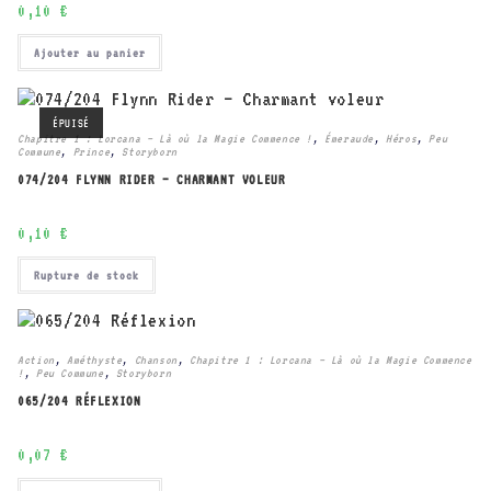
0,10
€
Ajouter au panier
ÉPUISÉ
Chapitre 1 : Lorcana – Là où la Magie Commence !
,
Émeraude
,
Héros
,
Peu
Commune
,
Prince
,
Storyborn
074/204 FLYNN RIDER – CHARMANT VOLEUR
0,10
€
Rupture de stock
Action
,
Améthyste
,
Chanson
,
Chapitre 1 : Lorcana – Là où la Magie Commence
!
,
Peu Commune
,
Storyborn
065/204 RÉFLEXION
0,07
€