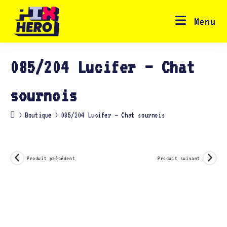
Skip
to
content
Menu
085/204 Lucifer – Chat
sournois
>
Boutique
>
085/204 Lucifer – Chat sournois
Produit précédent
Produit suivant