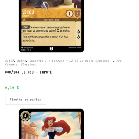
Allié
,
Ambre
,
Chapitre 1 : Lorcana – Là où la Magie Commence !
,
Peu
Commune
,
Storyborn
008/204 LE FOU – EMPOTÉ
0,10
€
Ajouter au panier