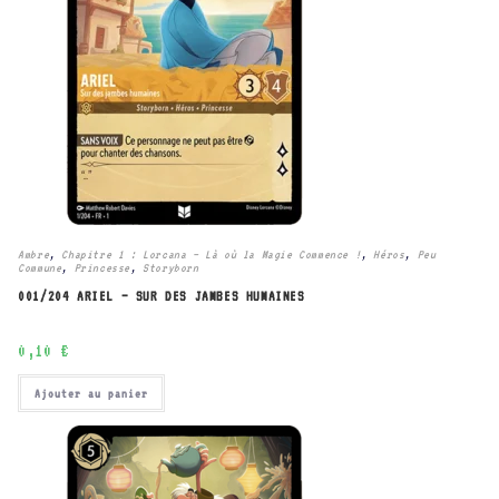
Ambre
,
Chapitre 1 : Lorcana – Là où la Magie Commence !
,
Héros
,
Peu
Commune
,
Princesse
,
Storyborn
001/204 ARIEL – SUR DES JAMBES HUMAINES
0,10
€
Ajouter au panier