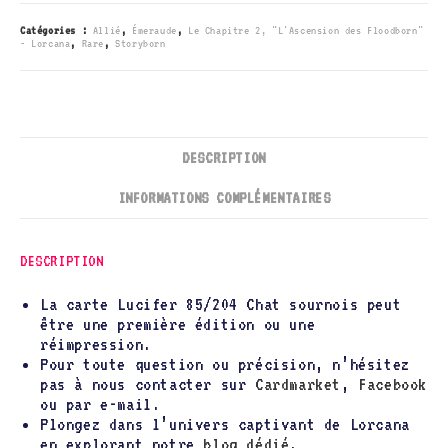
Catégories :
Allié
,
Émeraude
,
Le Chapitre 2, "L'Ascension des Floodborn"
- Lorcana
,
Rare
,
Storyborn
DESCRIPTION
INFORMATIONS COMPLÉMENTAIRES
DESCRIPTION
La carte Lucifer 85/204 Chat sournois peut
être une première édition ou une
réimpression.
Pour toute question ou précision, n’hésitez
pas à nous contacter sur
Cardmarket
,
Facebook
ou par e-mail.
Plongez dans l’univers captivant de Lorcana
en explorant notre
blog dédié
.