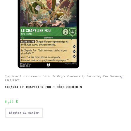
Chapitre 1 : Lorcana – Là où la Magie Commence !
,
Émeraude
,
Peu Commune
,
Storyborn
086/204 LE CHAPELIER FOU – HÔTE COURTOIS
0,10
€
Ajouter au panier