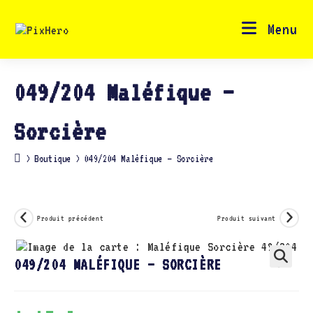
Skip
to
content
Menu
049/204 Maléfique –
Sorcière
>
Boutique
>
049/204 Maléfique – Sorcière
Produit précédent
Produit suivant
049/204 MALÉFIQUE – SORCIÈRE
🔍