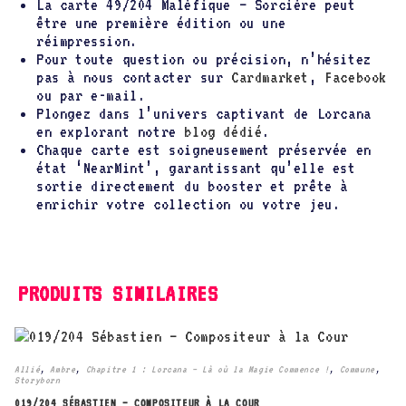
La carte 49/204 Maléfique – Sorcière peut
être une première édition ou une
réimpression.
Pour toute question ou précision, n’hésitez
pas à nous contacter sur
Cardmarket
,
Facebook
ou par e-mail.
Plongez dans l’univers captivant de Lorcana
en explorant notre
blog dédié
.
Chaque carte est soigneusement préservée en
état ‘NearMint’, garantissant qu’elle est
sortie directement du booster et prête à
enrichir votre collection ou votre jeu.
PRODUITS SIMILAIRES
Allié
,
Ambre
,
Chapitre 1 : Lorcana – Là où la Magie Commence !
,
Commune
,
Storyborn
019/204 SÉBASTIEN – COMPOSITEUR À LA COUR