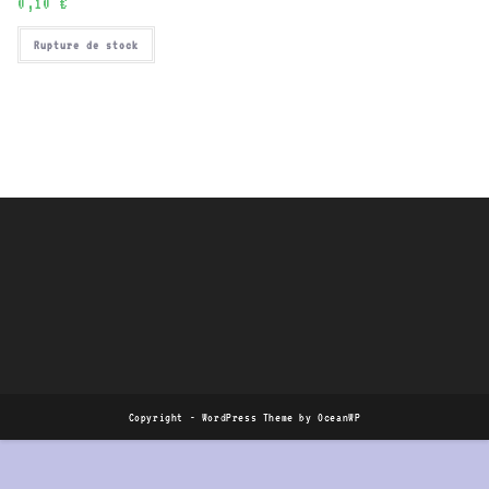
0,10
€
Rupture de stock
Copyright - WordPress Theme by OceanWP