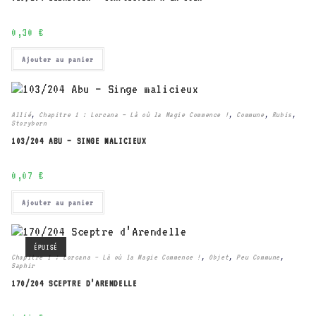
0,30
€
Ajouter au panier
Allié
,
Chapitre 1 : Lorcana – Là où la Magie Commence !
,
Commune
,
Rubis
,
Storyborn
103/204 ABU – SINGE MALICIEUX
0,07
€
Ajouter au panier
ÉPUISÉ
Chapitre 1 : Lorcana – Là où la Magie Commence !
,
Objet
,
Peu Commune
,
Saphir
170/204 SCEPTRE D’ARENDELLE