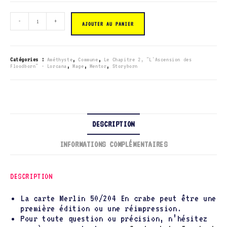
quantité
-
+
de
AJOUTER AU PANIER
050/204
Merlin
-
En
crabe
Catégories :
Améthyste
,
Commune
,
Le Chapitre 2, "L'Ascension des
Floodborn" - Lorcana
,
Mage
,
Mentor
,
Storyborn
DESCRIPTION
INFORMATIONS COMPLÉMENTAIRES
DESCRIPTION
La carte Merlin 50/204 En crabe peut être une
première édition ou une réimpression.
Pour toute question ou précision, n’hésitez