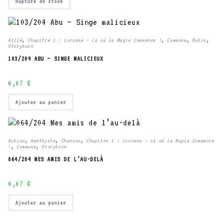
Rupture de stock
Allié
,
Chapitre 1 : Lorcana – Là où la Magie Commence !
,
Commune
,
Rubis
,
Storyborn
103/204 ABU – SINGE MALICIEUX
0,07
€
Ajouter au panier
Action
,
Améthyste
,
Chanson
,
Chapitre 1 : Lorcana – Là où la Magie Commence
!
,
Commune
,
Storyborn
064/204 MES AMIS DE L’AU-DELÀ
0,07
€
Ajouter au panier