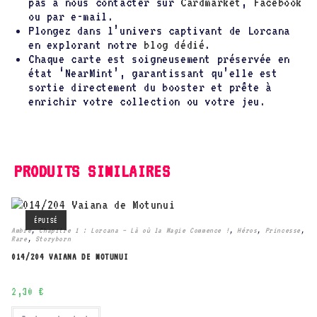
pas à nous contacter sur
Cardmarket
,
Facebook
ou par e-mail.
Plongez dans l’univers captivant de Lorcana
en explorant notre
blog dédié
.
Chaque carte est soigneusement préservée en
état ‘NearMint’, garantissant qu’elle est
sortie directement du booster et prête à
enrichir votre collection ou votre jeu.
PRODUITS SIMILAIRES
ÉPUISÉ
Ambre
,
Chapitre 1 : Lorcana – Là où la Magie Commence !
,
Héros
,
Princesse
,
Rare
,
Storyborn
014/204 VAIANA DE MOTUNUI
2,30
€