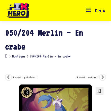
Skip
to
content
Menu
050/204 Merlin – En
crabe
>
Boutique
>
050/204 Merlin – En crabe
Produit précédent
Produit suivant
🔍