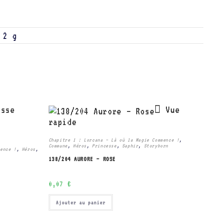
2 g
Vue
rapide
Chapitre 1 : Lorcana – Là où la Magie Commence !
,
Commune
,
Héros
,
Princesse
,
Saphir
,
Storyborn
mence !
,
Héros
,
138/204 AURORE – ROSE
0,07
€
Ajouter au panier