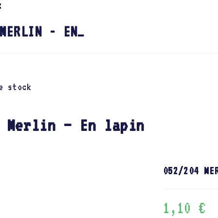
:
MERLIN - EN…
e stock
 Merlin – En lapin
052/204 ME
1,10
€