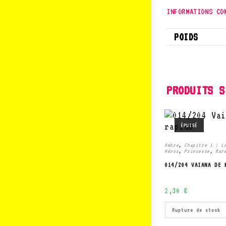
INFORMATIONS CO
POIDS
PRODUITS S
rapide
ÉPUISÉ
Ambre
,
Chapitre 1 : L
Héros
,
Princesse
,
Rar
014/204 VAIANA DE 
2,30
€
Rupture de stock