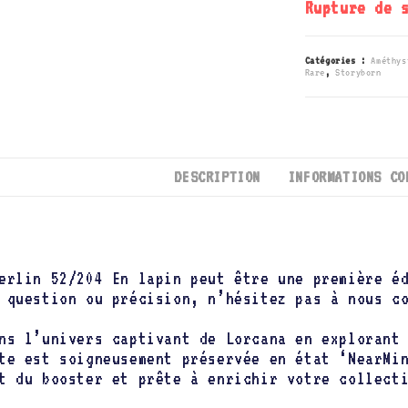
Rupture de 
Catégories :
Améthys
Rare
,
Storyborn
DESCRIPTION
INFORMATIONS CO
erlin 52/204 En lapin peut être une première é
 question ou précision, n’hésitez pas à nous c
ns l’univers captivant de Lorcana en exploran
te est soigneusement préservée en état ‘NearMi
t du booster et prête à enrichir votre collect