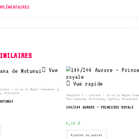
MPLÉMENTAIRES
IMILAIRES
Vue
Vue rapide
orcana – Là où la Magie Commence !
,
e
,
Storyborn
Chapitre 1 : Lorcana – Là où la Magie Com
Peu Commune
,
Princesse
,
Saphir
,
Storyborn
MOTUNUI
140/204 AURORE – PRINCESSE ROYALE
0,10
€
Ajouter au panier