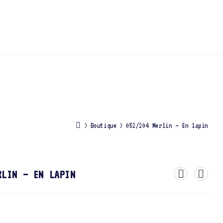
>
Boutique
>
052/204 Merlin – En lapin
RLIN – EN LAPIN