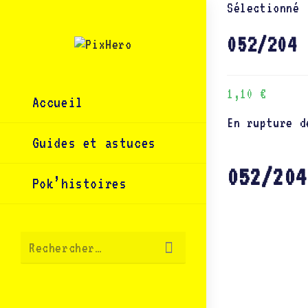
Skip
Sélectionné 
to
content
052/204 
1,10
€
Accueil
En rupture d
Guides et astuces
052/204
Pok’histoires
Envoyer
Rechercher…
la
recherche