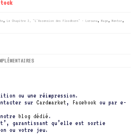
stock
te
,
Le Chapitre 2, "L'Ascension des Floodborn" - Lorcana
,
Mage
,
Mentor
,
MPLÉMENTAIRES
dition ou une réimpression.
ontacter sur
Cardmarket
,
Facebook
ou par e-
t notre
blog dédié
.
nt’, garantissant qu’elle est sortie
ion ou votre jeu.