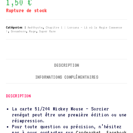
1,50
€
Rupture de stock
Catégories :
Améthyste
,
Chapitre 1 : Lorcana – Là où la Magie Commence
!
,
Dreamborn
,
Mage
,
Super Rare
DESCRIPTION
INFORMATIONS COMPLÉMENTAIRES
DESCRIPTION
La carte 51/204 Mickey Mouse – Sorcier
renégat peut être une première édition ou une
réimpression.
Pour toute question ou précision, n’hésitez
pas à nous contacter sur
Cardmarket
,
Facebook