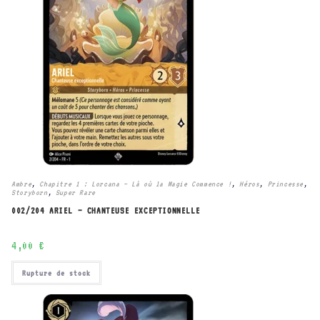
Ambre
,
Chapitre 1 : Lorcana – Là où la Magie Commence !
,
Héros
,
Princesse
,
Storyborn
,
Super Rare
002/204 ARIEL – CHANTEUSE EXCEPTIONNELLE
4,00
€
Rupture de stock