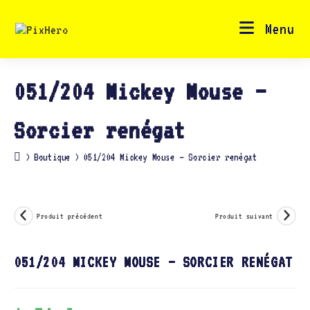
Skip
to
content
Menu
051/204 Mickey Mouse –
Sorcier renégat
>
Boutique
>
051/204 Mickey Mouse – Sorcier renégat
Produit précédent
Produit suivant
051/204 MICKEY MOUSE – SORCIER RENÉGAT