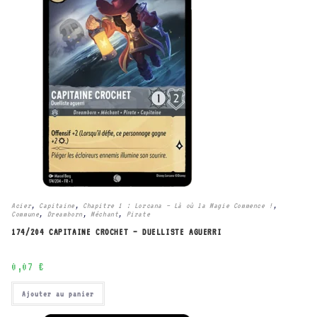
Acier
,
Capitaine
,
Chapitre 1 : Lorcana – Là où la Magie Commence !
,
Commune
,
Dreamborn
,
Méchant
,
Pirate
174/204 CAPITAINE CROCHET – DUELLISTE AGUERRI
0,07
€
Ajouter au panier