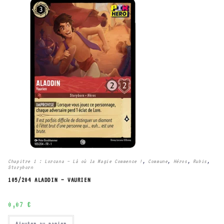
Chapitre 1 : Lorcana – Là où la Magie Commence !
,
Commune
,
Héros
,
Rubis
,
Storyborn
105/204 ALADDIN – VAURIEN
0,07
€
Ajouter au panier