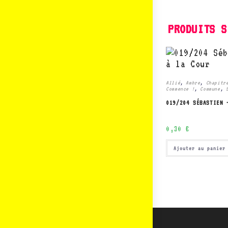
PRODUITS S
Allié
,
Ambre
,
Chapitr
Commence !
,
Commune
,
019/204 SÉBASTIEN 
0,30
€
Ajouter au panier