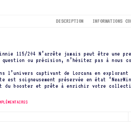
DESCRIPTION
INFORMATIONS CO
innie 115/204 N’arrête jamais peut être une pr
 question ou précision, n’hésitez pas à nous c
ns l’univers captivant de Lorcana en exploran
te est soigneusement préservée en état ‘NearMi
t du booster et prête à enrichir votre collect
MPLÉMENTAIRES