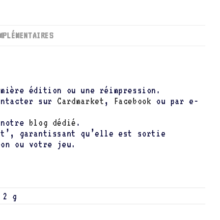
MPLÉMENTAIRES
emière édition ou une réimpression.
ontacter sur
Cardmarket
,
Facebook
ou par e-
t notre
blog dédié
.
nt’, garantissant qu’elle est sortie
ion ou votre jeu.
2 g