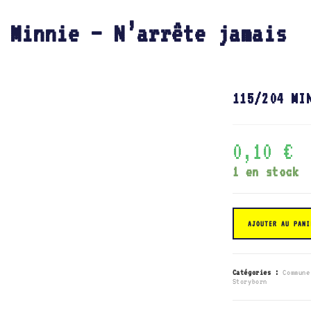
 Minnie – N’arrête jamais
115/204 MI
0,10
€
1 en stock
quantité
de
AJOUTER AU PANI
115/204
Minnie
-
N'arrête
jamais
Catégories :
Commune
Storyborn