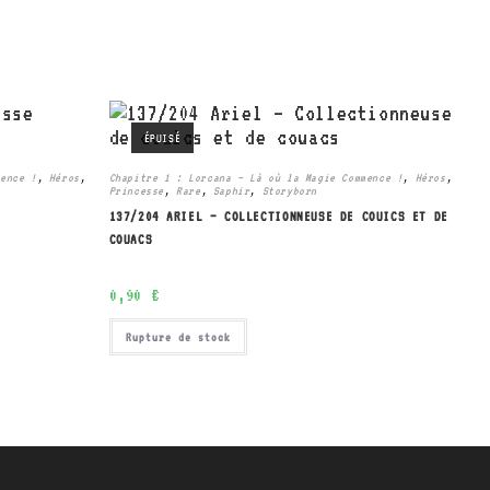
ÉPUISÉ
mence !
,
Héros
,
Chapitre 1 : Lorcana – Là où la Magie Commence !
,
Héros
,
Princesse
,
Rare
,
Saphir
,
Storyborn
137/204 ARIEL – COLLECTIONNEUSE DE COUICS ET DE
COUACS
0,90
€
Rupture de stock