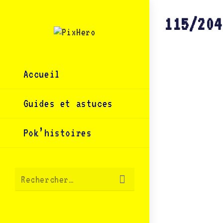
Skip
to
content
115/204
Accueil
Guides et astuces
Pok’histoires
Envoyer
Rechercher…
la
recherche