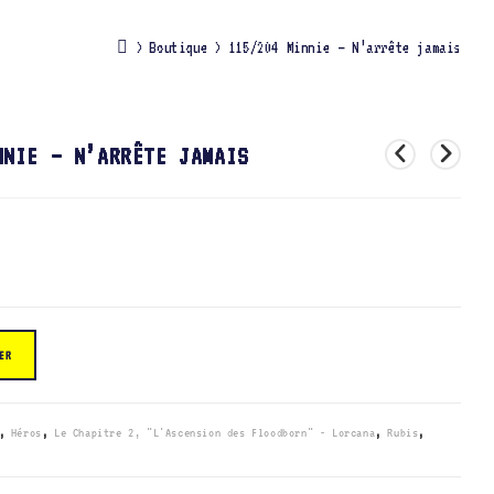
>
Boutique
>
115/204 Minnie – N’arrête jamais
NNIE – N’ARRÊTE JAMAIS
ER
,
Héros
,
Le Chapitre 2, "L'Ascension des Floodborn" - Lorcana
,
Rubis
,