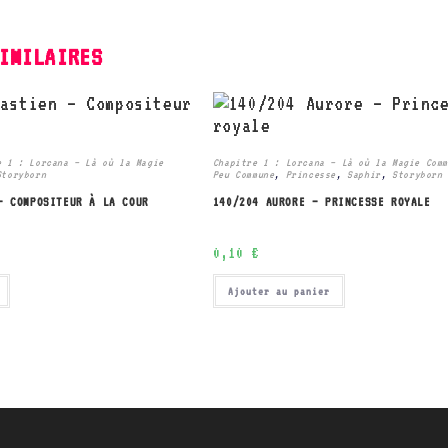
IMILAIRES
e 1 : Lorcana – Là où la Magie
Chapitre 1 : Lorcana – Là où la Magie Com
Storyborn
Peu Commune
,
Princesse
,
Saphir
,
Storyborn
– COMPOSITEUR À LA COUR
140/204 AURORE – PRINCESSE ROYALE
0,10
€
Ajouter au panier