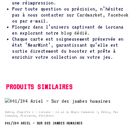
une réimpression.
Pour toute question ou précision, n’hésitez
pas à nous contacter sur
Cardmarket
,
Facebook
ou par e-mail.
Plongez dans l’univers captivant de Lorcana
en explorant notre
blog dédié
.
Chaque carte est soigneusement préservée en
état ‘NearMint’, garantissant qu’elle est
sortie directement du booster et prête à
enrichir votre collection ou votre jeu.
PRODUITS SIMILAIRES
Ambre
,
Chapitre 1 : Lorcana – Là où la Magie Commence !
,
Héros
,
Peu
Commune
,
Princesse
,
Storyborn
001/204 ARIEL – SUR DES JAMBES HUMAINES