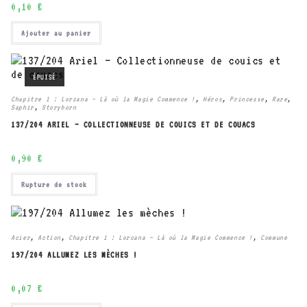
0,10
€
Ajouter au panier
ÉPUISÉ
Chapitre 1 : Lorcana – Là où la Magie Commence !
,
Héros
,
Princesse
,
Rare
,
Saphir
,
Storyborn
137/204 ARIEL – COLLECTIONNEUSE DE COUICS ET DE COUACS
0,90
€
Rupture de stock
Acier
,
Action
,
Chapitre 1 : Lorcana – Là où la Magie Commence !
,
Commune
197/204 ALLUMEZ LES MÈCHES !
0,07
€