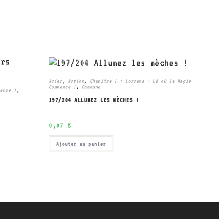
Acier
,
Action
,
Chapitre 1 : Lorcana – Là où la Magie
Commence !
,
Commune
mence !
,
197/204 ALLUMEZ LES MÈCHES !
0,07
€
Ajouter au panier