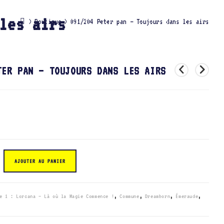
les airs
>
Boutique
>
091/204 Peter pan – Toujours dans les airs
TER PAN – TOUJOURS DANS LES AIRS
AJOUTER AU PANIER
e 1 : Lorcana – Là où la Magie Commence !
,
Commune
,
Dreamborn
,
Émeraude
,