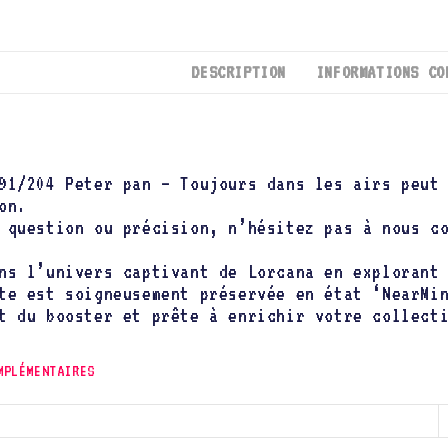
DESCRIPTION
INFORMATIONS CO
91/204 Peter pan – Toujours dans les airs peut
on.
 question ou précision, n’hésitez pas à nous c
ns l’univers captivant de Lorcana en exploran
te est soigneusement préservée en état ‘NearMi
t du booster et prête à enrichir votre collect
MPLÉMENTAIRES