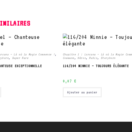
IMILAIRES
orcana – Là où la Magie Commence !
,
Chapitre 1 : Lorcana – Là où la Magie Com
ryborn
,
Super Rare
Commune
,
Héros
,
Rubis
,
Storyborn
ANTEUSE EXCEPTIONNELLE
116/204 MINNIE – TOUJOURS ÉLÉGANTE
0,07
€
Ajouter au panier