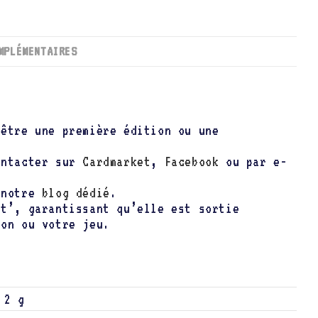
MPLÉMENTAIRES
 être une première édition ou une
ontacter sur
Cardmarket
,
Facebook
ou par e-
t notre
blog dédié
.
nt’, garantissant qu’elle est sortie
ion ou votre jeu.
2 g