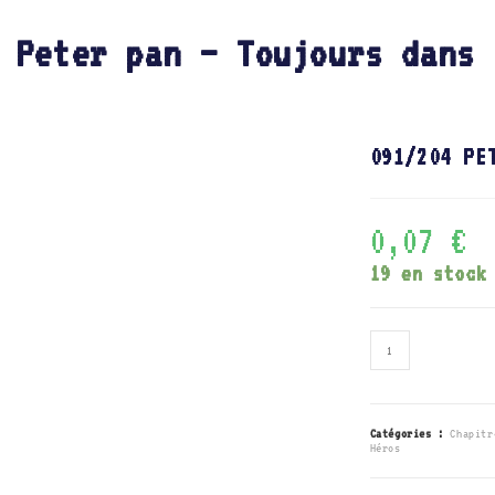
 Peter pan – Toujours dans 
091/204 PE
0,07
€
19 en stock
quantité
de
091/204
Peter
pan
-
Toujours
Catégories :
Chapitr
dans
Héros
les
airs