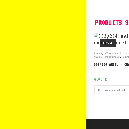
PRODUITS S
ÉPUISÉ
Ambre
,
Chapitre 1 : L
Héros
,
Princesse
,
Sto
002/204 ARIEL – CH
4,00
€
Rupture de stock