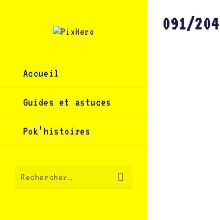
Skip
to
content
091/204
Accueil
Guides et astuces
Pok’histoires
Envoyer
Rechercher…
la
recherche