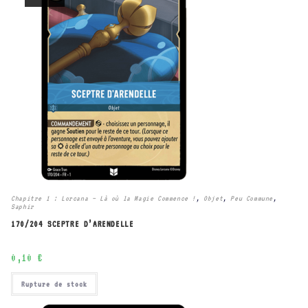
Chapitre 1 : Lorcana – Là où la Magie Commence !
,
Objet
,
Peu Commune
,
Saphir
170/204 SCEPTRE D’ARENDELLE
0,10
€
Rupture de stock