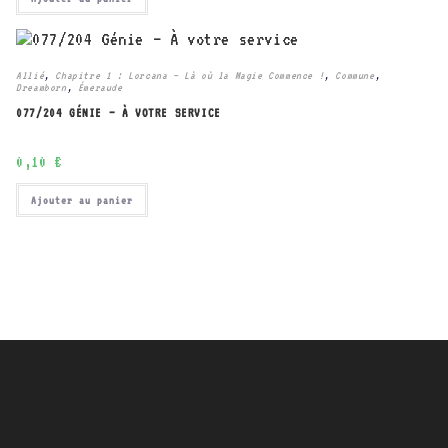
Allié
,
Chapitre 1 : Lorcana – Là où la Magie Commence !
,
Commune
,
Dreamborn
,
Émeraude
077/204 GÉNIE – À VOTRE SERVICE
0,10
€
Ajouter au panier