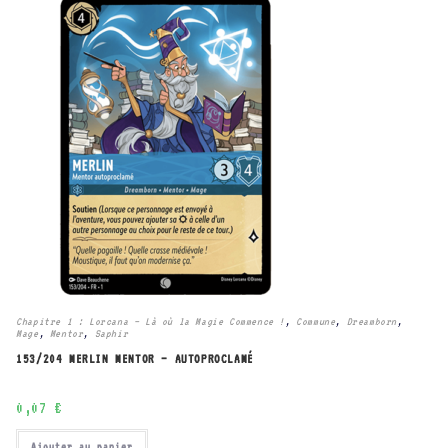
Chapitre 1 : Lorcana – Là où la Magie Commence !
,
Commune
,
Dreamborn
,
Mage
,
Mentor
,
Saphir
153/204 MERLIN MENTOR – AUTOPROCLAMÉ
0,07
€
Ajouter au panier