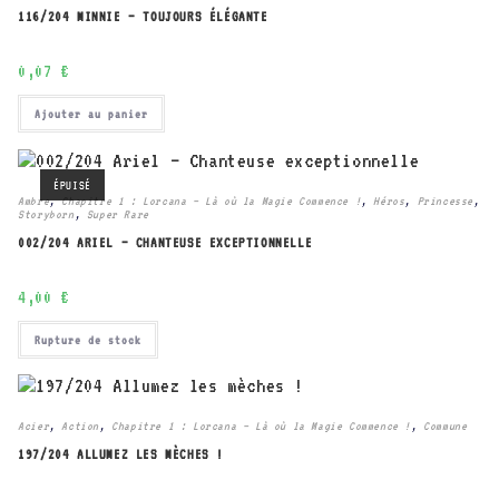
116/204 MINNIE – TOUJOURS ÉLÉGANTE
0,07
€
Ajouter au panier
ÉPUISÉ
Ambre
,
Chapitre 1 : Lorcana – Là où la Magie Commence !
,
Héros
,
Princesse
,
Storyborn
,
Super Rare
002/204 ARIEL – CHANTEUSE EXCEPTIONNELLE
4,00
€
Rupture de stock
Acier
,
Action
,
Chapitre 1 : Lorcana – Là où la Magie Commence !
,
Commune
197/204 ALLUMEZ LES MÈCHES !