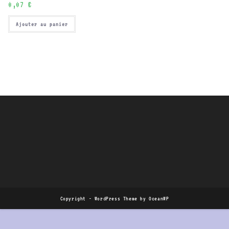
0,07
€
Ajouter au panier
Copyright - WordPress Theme by OceanWP