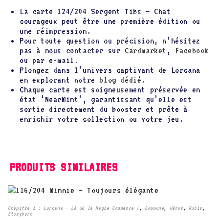
La carte 124/204 Sergent Tibs – Chat
courageux peut être une première édition ou
une réimpression.
Pour toute question ou précision, n’hésitez
pas à nous contacter sur
Cardmarket
,
Facebook
ou par e-mail.
Plongez dans l’univers captivant de Lorcana
en explorant notre
blog dédié
.
Chaque carte est soigneusement préservée en
état ‘NearMint’, garantissant qu’elle est
sortie directement du booster et prête à
enrichir votre collection ou votre jeu.
PRODUITS SIMILAIRES
Chapitre 1 : Lorcana – Là où la Magie Commence !
,
Commune
,
Héros
,
Rubis
,
Storyborn