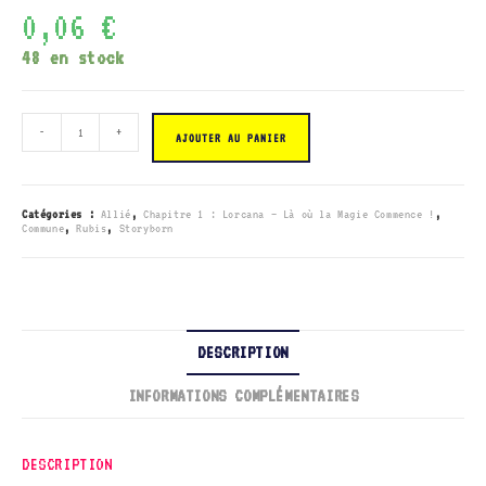
0,06
€
48 en stock
quantité
-
+
de
AJOUTER AU PANIER
124/204
Sergent
Tibs
-
Chat
Catégories :
Allié
,
Chapitre 1 : Lorcana – Là où la Magie Commence !
,
courageux
Commune
,
Rubis
,
Storyborn
DESCRIPTION
INFORMATIONS COMPLÉMENTAIRES
DESCRIPTION