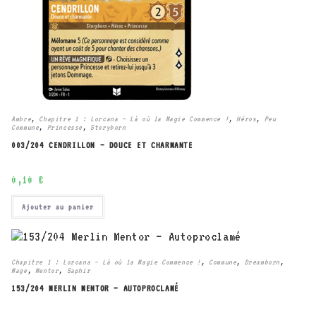
Ambre
,
Chapitre 1 : Lorcana – Là où la Magie Commence !
,
Héros
,
Peu
Commune
,
Princesse
,
Storyborn
003/204 CENDRILLON – DOUCE ET CHARMANTE
0,10
€
Ajouter au panier
Chapitre 1 : Lorcana – Là où la Magie Commence !
,
Commune
,
Dreamborn
,
Mage
,
Mentor
,
Saphir
153/204 MERLIN MENTOR – AUTOPROCLAMÉ