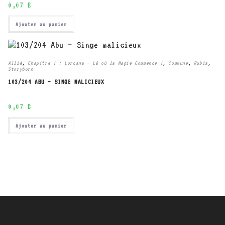
0,07
€
Ajouter au panier
Allié
,
Chapitre 1 : Lorcana – Là où la Magie Commence !
,
Commune
,
Rubis
,
Storyborn
103/204 ABU – SINGE MALICIEUX
0,07
€
Ajouter au panier