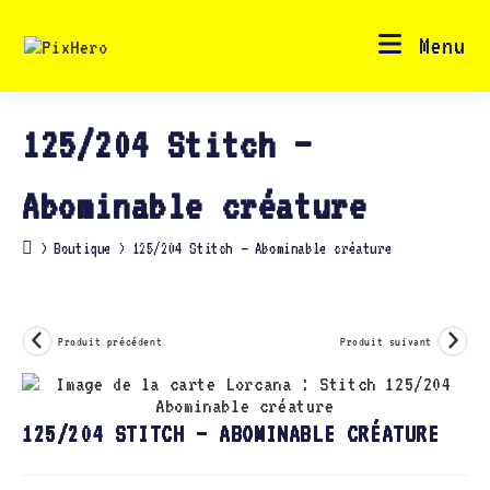
Skip
to
content
Menu
125/204 Stitch –
Abominable créature
>
Boutique
>
125/204 Stitch – Abominable créature
Produit précédent
Produit suivant
125/204 STITCH – ABOMINABLE CRÉATURE