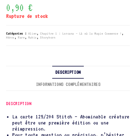
0,90
€
Rupture de stock
Catégories :
Alien
,
Chapitre 1 : Lorcana – Là où la Magie Commence !
,
Héros
,
Rare
,
Rubis
,
Storyborn
DESCRIPTION
INFORMATIONS COMPLÉMENTAIRES
DESCRIPTION
La carte 125/204 Stitch – Abominable créature
peut être une première édition ou une
réimpression.
Pour toute question ou précision, n’hésitez