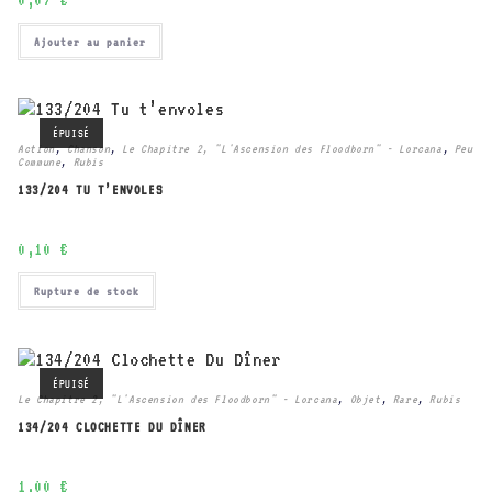
Ajouter au panier
ÉPUISÉ
Action
,
Chanson
,
Le Chapitre 2, "L'Ascension des Floodborn" - Lorcana
,
Peu
Commune
,
Rubis
133/204 TU T’ENVOLES
0,10
€
Rupture de stock
ÉPUISÉ
Le Chapitre 2, "L'Ascension des Floodborn" - Lorcana
,
Objet
,
Rare
,
Rubis
134/204 CLOCHETTE DU DÎNER
1,00
€