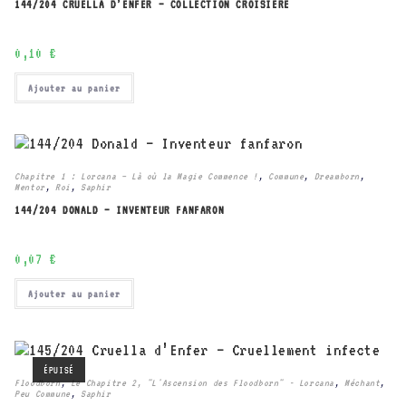
144/204 CRUELLA D’ENFER – COLLECTION CROISIÈRE
0,10
€
Ajouter au panier
Chapitre 1 : Lorcana – Là où la Magie Commence !
,
Commune
,
Dreamborn
,
Mentor
,
Roi
,
Saphir
144/204 DONALD – INVENTEUR FANFARON
0,07
€
Ajouter au panier
ÉPUISÉ
Floodborn
,
Le Chapitre 2, "L'Ascension des Floodborn" - Lorcana
,
Méchant
,
Peu Commune
,
Saphir