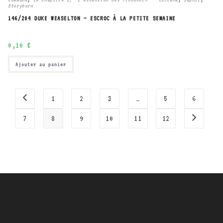
Storyborn
146/204 DUKE WEASELTON – ESCROC À LA PETITE SEMAINE
0,10
€
Ajouter au panier
1
2
3
…
5
6
7
8
9
10
11
12