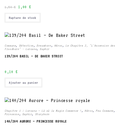
Le
Le
1,00
€
1,50
€
prix
prix
initial
actuel
était :
est :
Rupture de stock
1,50 €.
1,00 €.
Commune
,
Détective
,
Dreamborn
,
Héros
,
Le Chapitre 2, "L'Ascension des
Floodborn" - Lorcana
,
Saphir
139/204 BASIL – DE BAKER STREET
0,10
€
Ajouter au panier
Chapitre 1 : Lorcana – Là où la Magie Commence !
,
Héros
,
Peu Commune
,
Princesse
,
Saphir
,
Storyborn
140/204 AURORE – PRINCESSE ROYALE