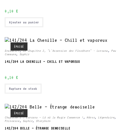
0,10
€
Ajouter au panier
ÉPUISÉ
Dreamborn
,
Le Chapitre 2, "L'Ascension des Floodborn" - Lorcana
,
Peu
Commune
,
Saphir
141/204 LA CHENILLE – CHILL ET VAPOREUX
0,10
€
Rupture de stock
ÉPUISÉ
Chapitre 1 : Lorcana – Là où la Magie Commence !
,
Héros
,
Légendaire
,
Princesse
,
Saphir
,
Storyborn
142/204 BELLE – ÉTRANGE DEMOISELLE