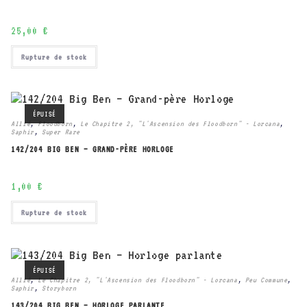
25,00
€
Rupture de stock
ÉPUISÉ
Allié
,
Floodborn
,
Le Chapitre 2, "L'Ascension des Floodborn" - Lorcana
,
Saphir
,
Super Rare
142/204 BIG BEN – GRAND-PÈRE HORLOGE
1,00
€
Rupture de stock
ÉPUISÉ
Allié
,
Le Chapitre 2, "L'Ascension des Floodborn" - Lorcana
,
Peu Commune
,
Saphir
,
Storyborn
143/204 BIG BEN – HORLOGE PARLANTE