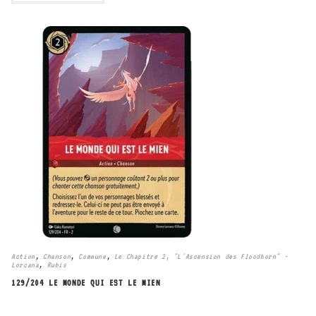
Action
,
Chanson
,
Commune
,
Le Chapitre 2, "L'Ascension des Floodborn" -
Lorcana
,
Rubis
129/204 LE MONDE QUI EST LE MIEN