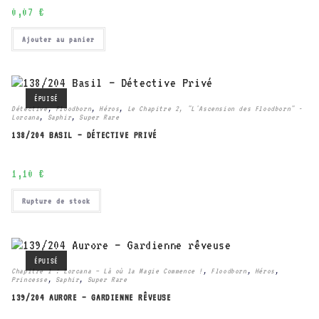
0,07
€
Ajouter au panier
ÉPUISÉ
Détective
,
Floodborn
,
Héros
,
Le Chapitre 2, "L'Ascension des Floodborn" -
Lorcana
,
Saphir
,
Super Rare
138/204 BASIL – DÉTECTIVE PRIVÉ
1,10
€
Rupture de stock
ÉPUISÉ
Chapitre 1 : Lorcana – Là où la Magie Commence !
,
Floodborn
,
Héros
,
Princesse
,
Saphir
,
Super Rare
139/204 AURORE – GARDIENNE RÊVEUSE