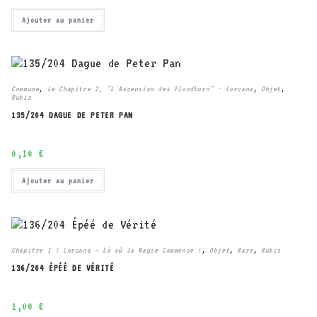
Ajouter au panier
Commune
,
Le Chapitre 2, "L'Ascension des Floodborn" - Lorcana
,
Objet
,
Rubis
135/204 DAGUE DE PETER PAN
0,10
€
Ajouter au panier
Chapitre 1 : Lorcana – Là où la Magie Commence !
,
Objet
,
Rare
,
Rubis
136/204 ÉPÉÉ DE VÉRITÉ
1,00
€