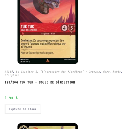
Allié
,
Le Chapitre 2, "L'Ascension des Floodborn" - Lorcana
,
Rare
,
Rubis
,
Storyborn
128/204 TUK TUK – BOULE DE DÉMOLITION
0,90
€
Rupture de stock