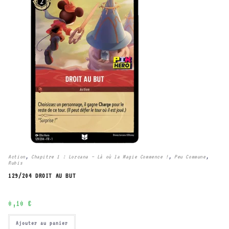
Action
,
Chapitre 1 : Lorcana – Là où la Magie Commence !
,
Peu Commune
,
Rubis
129/204 DROIT AU BUT
0,10
€
Ajouter au panier