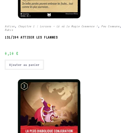
Action
,
Chapitre 1 : Lorcana – Là où la Magie Commence !
,
Peu Commune
,
Rubis
131/204 ATTISER LES FLAMMES
0,10
€
Ajouter au panier