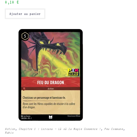
0,10
€
Ajouter au panier
Action
,
Chapitre 1 : Lorcana – Là où la Magie Commence !
,
Peu Commune
,
Rubis