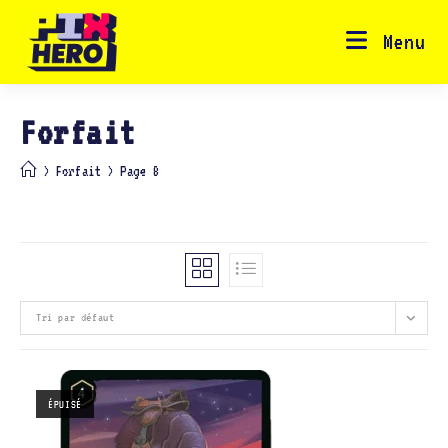
Skip
to
content
Menu
Forfait
>
Forfait
>
Page 8
Tri par défaut
ÉPUISÉ