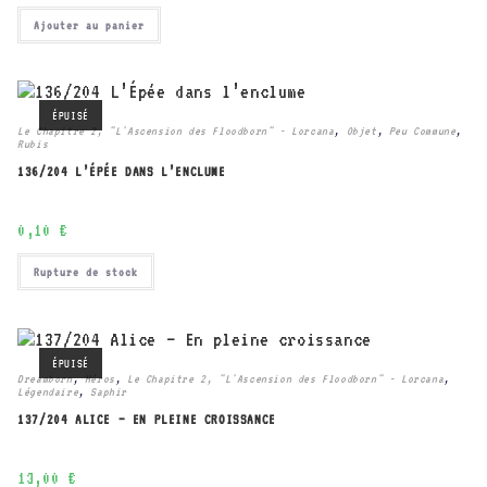
Ajouter au panier
ÉPUISÉ
Le Chapitre 2, "L'Ascension des Floodborn" - Lorcana
,
Objet
,
Peu Commune
,
Rubis
136/204 L’ÉPÉE DANS L’ENCLUME
0,10
€
Rupture de stock
ÉPUISÉ
Dreamborn
,
Héros
,
Le Chapitre 2, "L'Ascension des Floodborn" - Lorcana
,
Légendaire
,
Saphir
137/204 ALICE – EN PLEINE CROISSANCE
13,00
€