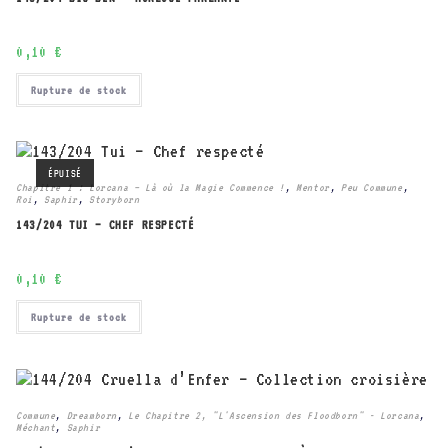
0,10
€
Rupture de stock
ÉPUISÉ
Chapitre 1 : Lorcana – Là où la Magie Commence !
,
Mentor
,
Peu Commune
,
Roi
,
Saphir
,
Storyborn
143/204 TUI – CHEF RESPECTÉ
0,10
€
Rupture de stock
Commune
,
Dreamborn
,
Le Chapitre 2, "L'Ascension des Floodborn" - Lorcana
,
Méchant
,
Saphir