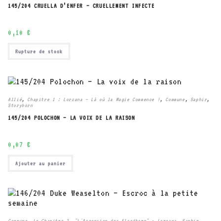
145/204 CRUELLA D’ENFER – CRUELLEMENT INFECTE
0,10
€
Rupture de stock
Allié
,
Chapitre 1 : Lorcana – Là où la Magie Commence !
,
Commune
,
Saphir
,
Storyborn
145/204 POLOCHON – LA VOIX DE LA RAISON
0,07
€
Ajouter au panier
Commune
,
Le Chapitre 2, "L'Ascension des Floodborn" - Lorcana
,
Saphir
,