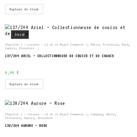
Rupture de stock
ÉPUISÉ
Chapitre 1 : Lorcana – Là où la Magie Commence !
,
Héros
,
Princesse
,
Rare
,
Saphir
,
Storyborn
137/204 ARIEL – COLLECTIONNEUSE DE COUICS ET DE COUACS
0,90
€
Rupture de stock
Chapitre 1 : Lorcana – Là où la Magie Commence !
,
Commune
,
Héros
,
Princesse
,
Saphir
,
Storyborn
138/204 AURORE – ROSE