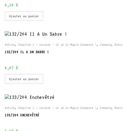
0,10
€
Ajouter au panier
Action
,
Chapitre 1 : Lorcana – Là où la Magie Commence !
,
Commune
,
Rubis
132/204 IL A UN SABRE !
0,07
€
Ajouter au panier
Action
,
Chapitre 1 : Lorcana – Là où la Magie Commence !
,
Commune
,
Rubis
133/204 ENCHEVÊTRÉ
0,07
€