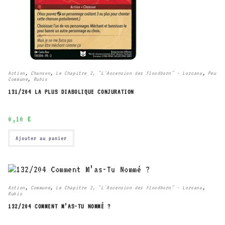
Action
,
Chanson
,
Le Chapitre 2, "L'Ascension des Floodborn" - Lorcana
,
Peu
Commune
,
Rubis
131/204 LA PLUS DIABOLIQUE CONJURATION
0,10
€
Ajouter au panier
Action
,
Commune
,
Le Chapitre 2, "L'Ascension des Floodborn" - Lorcana
,
Rubis
132/204 COMMENT M’AS-TU NOMMÉ ?