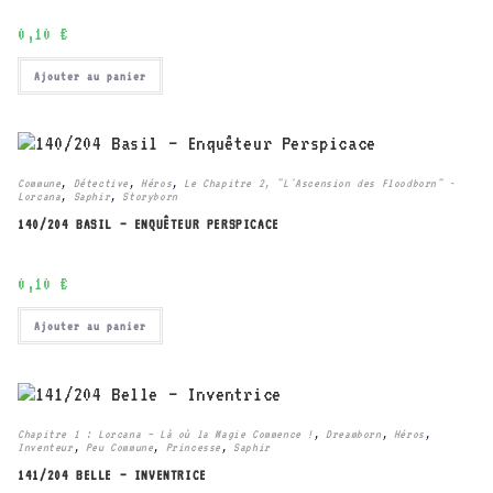
0,10
€
Ajouter au panier
Commune
,
Détective
,
Héros
,
Le Chapitre 2, "L'Ascension des Floodborn" -
Lorcana
,
Saphir
,
Storyborn
140/204 BASIL – ENQUÊTEUR PERSPICACE
0,10
€
Ajouter au panier
Chapitre 1 : Lorcana – Là où la Magie Commence !
,
Dreamborn
,
Héros
,
Inventeur
,
Peu Commune
,
Princesse
,
Saphir
141/204 BELLE – INVENTRICE