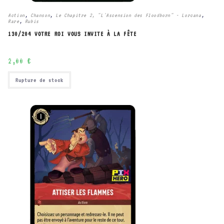
Action
,
Chanson
,
Le Chapitre 2, "L'Ascension des Floodborn" - Lorcana
,
Rare
,
Rubis
130/204 VOTRE ROI VOUS INVITE À LA FÊTE
2,00
€
Rupture de stock