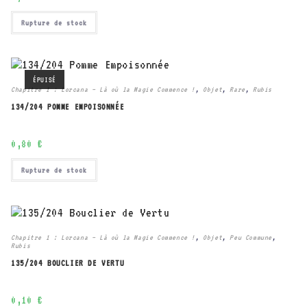
Rupture de stock
ÉPUISÉ
Chapitre 1 : Lorcana – Là où la Magie Commence !
,
Objet
,
Rare
,
Rubis
134/204 POMME EMPOISONNÉE
0,80
€
Rupture de stock
Chapitre 1 : Lorcana – Là où la Magie Commence !
,
Objet
,
Peu Commune
,
Rubis
135/204 BOUCLIER DE VERTU
0,10
€