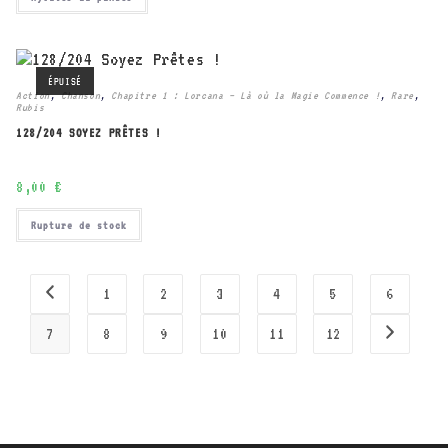
ÉPUISÉ
Action
,
Chanson
,
Chapitre 1 : Lorcana – Là où la Magie Commence !
,
Rare
,
Rubis
128/204 SOYEZ PRÊTES !
8,00
€
Rupture de stock
1
2
3
4
5
6
7
8
9
10
11
12