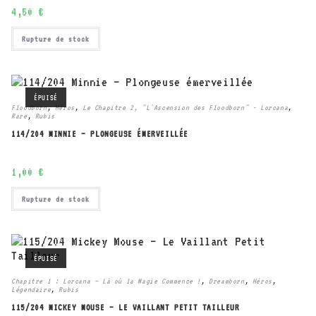
4,50
€
Rupture de stock
ÉPUISÉ
Floodborn
,
Héros
,
Le Chapitre 2, "L'Ascension des Floodborn" - Lorcana
,
Rare
,
Rubis
114/204 MINNIE – PLONGEUSE ÉMERVEILLÉE
1,00
€
Rupture de stock
ÉPUISÉ
Chapitre 1 : Lorcana – Là où la Magie Commence !
,
Dreamborn
,
Héros
,
Légendaire
,
Rubis
115/204 MICKEY MOUSE – LE VAILLANT PETIT TAILLEUR