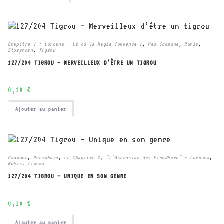
Chapitre 1 : Lorcana – Là où la Magie Commence !
,
Peu Commune
,
Rubis
,
Storyborn
,
Tigrou
127/204 TIGROU – MERVEILLEUX D’ÊTRE UN TIGROU
0,10
€
Ajouter au panier
Commune
,
Dreamborn
,
Le Chapitre 2, "L'Ascension des Floodborn" - Lorcana
,
Rubis
,
Tigrou
127/204 TIGROU – UNIQUE EN SON GENRE
0,10
€
Ajouter au panier