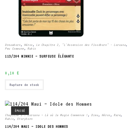
Dreamborn
,
Héros
,
Le Chapitre 2, "L'Ascension des Floodborn" - Lorcana
,
Peu Commune
,
Rubis
113/204 MINNIE – SURFEUSE ÉLÉGANTE
0,10
€
Rupture de stock
ÉPUISÉ
Chapitre 1 : Lorcana – Là où la Magie Commence !
,
Dieu
,
Héros
,
Rare
,
Rubis
,
Storyborn
114/204 MAUI – IDOLE DES HOMMES