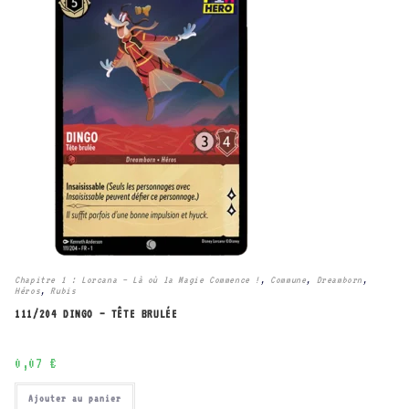
Chapitre 1 : Lorcana – Là où la Magie Commence !
,
Commune
,
Dreamborn
,
Héros
,
Rubis
111/204 DINGO – TÊTE BRULÉE
0,07
€
Ajouter au panier