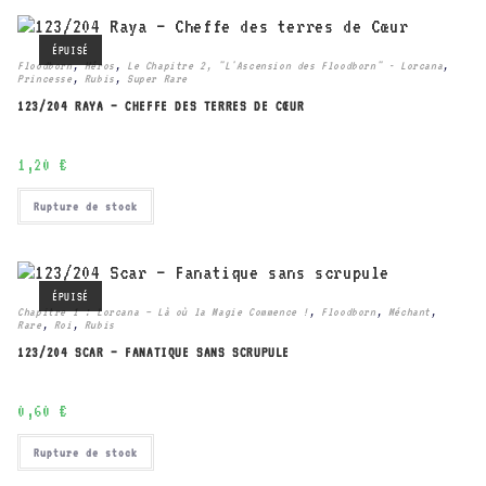
ÉPUISÉ
Floodborn
,
Héros
,
Le Chapitre 2, "L'Ascension des Floodborn" - Lorcana
,
Princesse
,
Rubis
,
Super Rare
123/204 RAYA – CHEFFE DES TERRES DE CŒUR
1,20
€
Rupture de stock
ÉPUISÉ
Chapitre 1 : Lorcana – Là où la Magie Commence !
,
Floodborn
,
Méchant
,
Rare
,
Roi
,
Rubis
123/204 SCAR – FANATIQUE SANS SCRUPULE
0,60
€
Rupture de stock