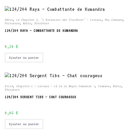
Héros
,
Le Chapitre 2, "L'Ascension des Floodborn" - Lorcana
,
Peu Commune
,
Princesse
,
Rubis
,
Storyborn
124/204 RAYA – COMBATTANTE DE KUMANDRA
0,10
€
Ajouter au panier
Allié
,
Chapitre 1 : Lorcana – Là où la Magie Commence !
,
Commune
,
Rubis
,
Storyborn
124/204 SERGENT TIBS – CHAT COURAGEUX
0,06
€
Ajouter au panier