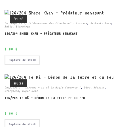
ÉPUISÉ
Le Chapitre 2, "L'Ascension des Floodborn" - Lorcana
,
Méchant
,
Rare
,
Rubis
,
Storyborn
126/204 SHERE KHAN – PRÉDATEUR MENAÇANT
1,00
€
Rupture de stock
ÉPUISÉ
Chapitre 1 : Lorcana – Là où la Magie Commence !
,
Dieu
,
Méchant
,
Storyborn
,
Super Rare
126/204 TE KĀ – DÉMON DE LA TERRE ET DU FEU
1,00
€
Rupture de stock