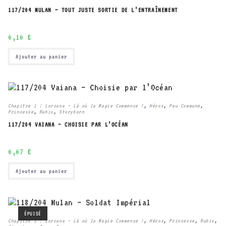
117/204 MULAN – TOUT JUSTE SORTIE DE L’ENTRAÎNEMENT
0,10
€
Ajouter au panier
Chapitre 1 : Lorcana – Là où la Magie Commence !
,
Héros
,
Peu Commune
,
Princesse
,
Rubis
,
Storyborn
117/204 VAIANA – CHOISIE PAR L’OCÉAN
0,07
€
Ajouter au panier
ÉPUISÉ
Chapitre 1 : Lorcana – Là où la Magie Commence !
,
Héros
,
Princesse
,
Rubis
,