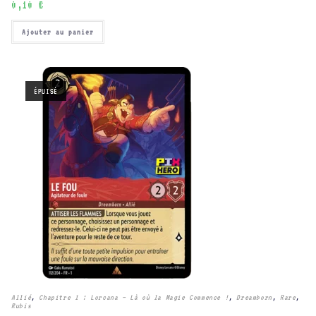
0,10
€
Ajouter au panier
ÉPUISÉ
Allié
,
Chapitre 1 : Lorcana – Là où la Magie Commence !
,
Dreamborn
,
Rare
,
Rubis