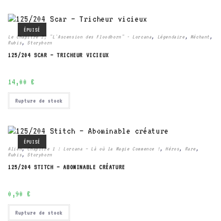
ÉPUISÉ
Le Chapitre 2, "L'Ascension des Floodborn" - Lorcana
,
Légendaire
,
Méchant
,
Rubis
,
Storyborn
125/204 SCAR – TRICHEUR VICIEUX
14,00
€
Rupture de stock
ÉPUISÉ
Alien
,
Chapitre 1 : Lorcana – Là où la Magie Commence !
,
Héros
,
Rare
,
Rubis
,
Storyborn
125/204 STITCH – ABOMINABLE CRÉATURE
0,90
€
Rupture de stock