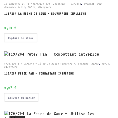
Le Chapitre 2, "L'Ascension des Floodborn" - Lorcana
,
Méchant
,
Peu
Commune
,
Reine
,
Rubis
,
Storyborn
119/204 LA REINE DE CŒUR – SOUVERAINE IMPULSIVE
0,10
€
Rupture de stock
Chapitre 1 : Lorcana – Là où la Magie Commence !
,
Commune
,
Héros
,
Rubis
,
Storyborn
119/204 PETER PAN – COMBATTANT INTRÉPIDE
0,07
€
Ajouter au panier