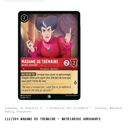
Commune
,
Le Chapitre 2, "L'Ascension des Floodborn" - Lorcana
,
Méchant
,
Rubis
,
Storyborn
111/204 MADAME DE TREMAINE – MATRIARCHE ARROGANTE