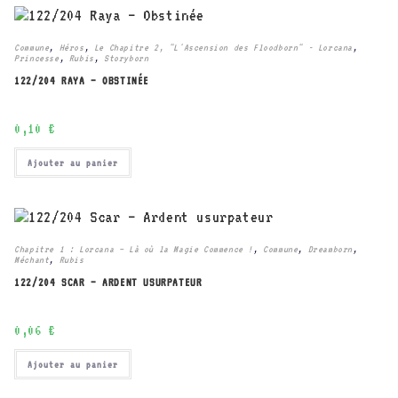
Commune
,
Héros
,
Le Chapitre 2, "L'Ascension des Floodborn" - Lorcana
,
Princesse
,
Rubis
,
Storyborn
122/204 RAYA – OBSTINÉE
0,10
€
Ajouter au panier
Chapitre 1 : Lorcana – Là où la Magie Commence !
,
Commune
,
Dreamborn
,
Méchant
,
Rubis
122/204 SCAR – ARDENT USURPATEUR
0,06
€
Ajouter au panier