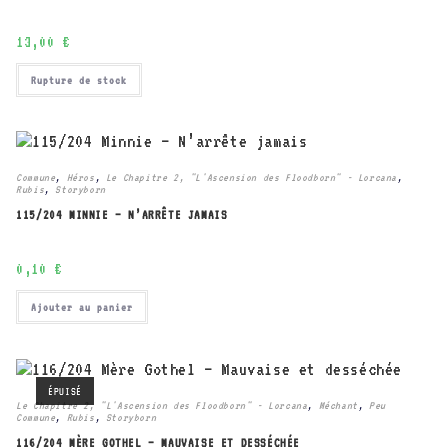
13,00
€
Rupture de stock
Commune
,
Héros
,
Le Chapitre 2, "L'Ascension des Floodborn" - Lorcana
,
Rubis
,
Storyborn
115/204 MINNIE – N’ARRÊTE JAMAIS
0,10
€
Ajouter au panier
ÉPUISÉ
Le Chapitre 2, "L'Ascension des Floodborn" - Lorcana
,
Méchant
,
Peu
Commune
,
Rubis
,
Storyborn
116/204 MÈRE GOTHEL – MAUVAISE ET DESSÉCHÉE