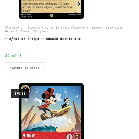
Chapitre 1 : Lorcana – Là où la Magie Commence !
,
Dragon
,
Légendaire
,
Méchant
,
Rubis
,
Storyborn
113/204 MALÉFIQUE – DRAGON MONSTRUEUX
34,00
€
Rupture de stock
ÉPUISÉ