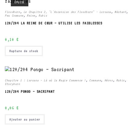
ÉPUISÉ
Floodborn
,
Le Chapitre 2, "L'Ascension des Floodborn" - Lorcana
,
Méchant
,
Peu Commune
,
Reine
,
Rubis
120/204 LA REINE DE CŒUR – UTILISE LES FAIBLESSES
0,10
€
Rupture de stock
Chapitre 1 : Lorcana – Là où la Magie Commence !
,
Commune
,
Héros
,
Rubis
,
Storyborn
120/204 PONGO – SACRIPANT
0,06
€
Ajouter au panier