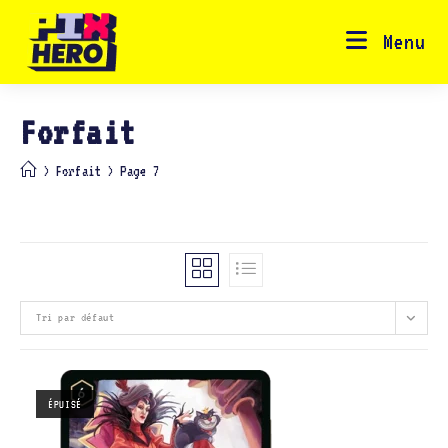
Skip
to
content
Menu
Forfait
>
Forfait
>
Page 7
Tri par défaut
ÉPUISÉ