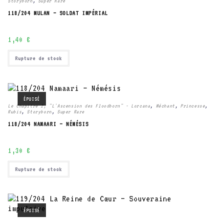
Storyborn
,
Super Rare
118/204 MULAN – SOLDAT IMPÉRIAL
1,40
€
Rupture de stock
ÉPUISÉ
Le Chapitre 2, "L'Ascension des Floodborn" - Lorcana
,
Méchant
,
Princesse
,
Rubis
,
Storyborn
,
Super Rare
118/204 NAMAARI – NÉMÉSIS
1,30
€
Rupture de stock
ÉPUISÉ