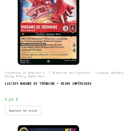
Floodborn
,
Le Chapitre 2, "L'Ascension des Floodborn" - Lorcana
,
Méchant
,
Reine
,
Rubis
,
Super Rare
110/204 MADAME DE TRÉMAINE – REINE IMPÉRIEUSE
4,00
€
Rupture de stock