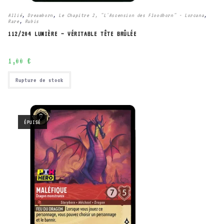
Allié
,
Dreamborn
,
Le Chapitre 2, "L'Ascension des Floodborn" - Lorcana
,
Rare
,
Rubis
112/204 LUMIÈRE – VÉRITABLE TÊTE BRÛLÉE
1,00
€
Rupture de stock
ÉPUISÉ