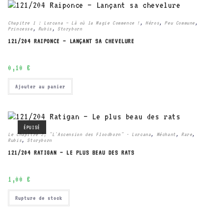
Chapitre 1 : Lorcana – Là où la Magie Commence !
,
Héros
,
Peu Commune
,
Princesse
,
Rubis
,
Storyborn
121/204 RAIPONCE – LANÇANT SA CHEVELURE
0,10
€
Ajouter au panier
ÉPUISÉ
Le Chapitre 2, "L'Ascension des Floodborn" - Lorcana
,
Méchant
,
Rare
,
Rubis
,
Storyborn
121/204 RATIGAN – LE PLUS BEAU DES RATS
1,00
€
Rupture de stock