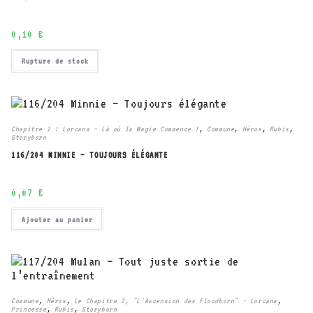
0,10
€
Rupture de stock
Chapitre 1 : Lorcana – Là où la Magie Commence !
,
Commune
,
Héros
,
Rubis
,
Storyborn
116/204 MINNIE – TOUJOURS ÉLÉGANTE
0,07
€
Ajouter au panier
Commune
,
Héros
,
Le Chapitre 2, "L'Ascension des Floodborn" - Lorcana
,
Princesse
,
Rubis
,
Storyborn